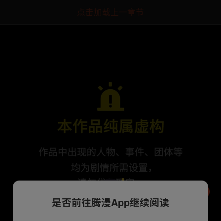
点击加载上一章节
是否前往腾漫App继续阅读