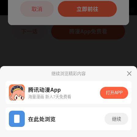
本章节仅支持App阅读，可打开App新用
户7天免费看
取消
立即前往
下一话
腾漫App免费看
继续浏览精彩内容
腾讯动漫App
打开APP
海量漫画 新人7天免费看
App免费看
在此处浏览
继续
91话 1/1