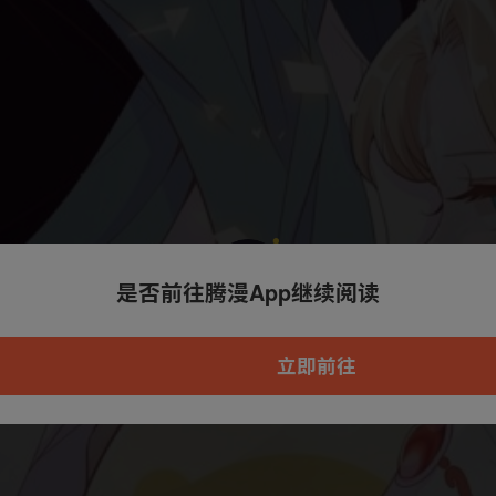
是否前往腾漫App继续阅读
本章节仅支持App阅读，可打开App新用
户7天免费看
立即前往