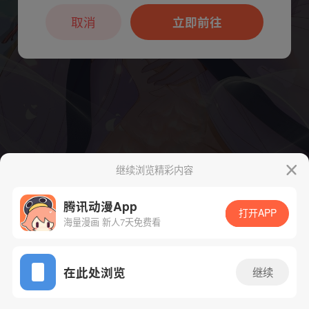
本章节仅支持App阅读，可打开App新用
户7天免费看
取消
立即前往
继续浏览精彩内容
腾讯动漫App
打开APP
海量漫画 新人7天免费看
App免费看
在此处浏览
继续
下一话
腾漫App免费看
29话 1/1