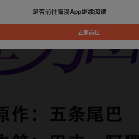
是否前往腾漫App继续阅读
本章节仅支持App阅读，可打开App新用
户7天免费看
立即前往