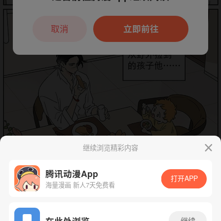
本章节仅支持App阅读，可打开App新用
户7天免费看
取消
立即前往
继续浏览精彩内容
腾讯动漫App
打开APP
海量漫画 新人7天免费看
App免费看
在此处浏览
继续