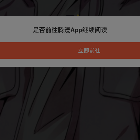
是否前往腾漫App继续阅读
本章节仅支持App阅读，可打开App新用
户7天免费看
立即前往