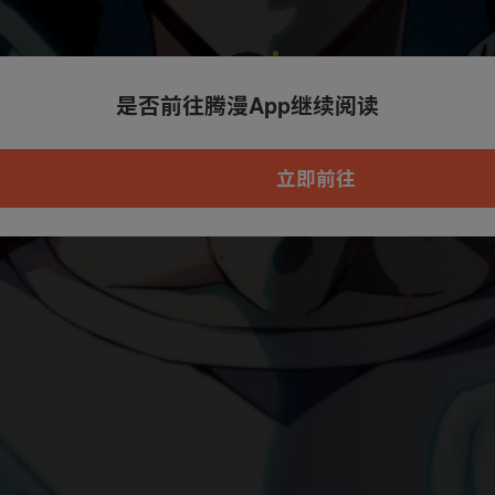
是否前往腾漫App继续阅读
本章节仅支持App阅读，可打开App新用
户7天免费看
立即前往