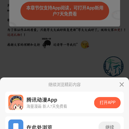
本章节仅支持App阅读，可打开App新用
户7天免费看
继续浏览精彩内容
腾讯动漫App
打开APP
海量漫画 新人7天免费看
App免费看
在此处浏览
继续
下一话
腾漫App免费看