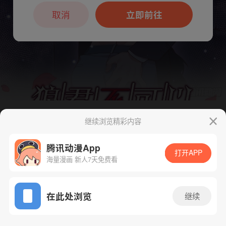
本章节仅支持App阅读，可打开App新用
户7天免费看
取消
立即前往
继续浏览精彩内容
下一话
腾漫App免费看
腾讯动漫App
打开APP
海量漫画 新人7天免费看
App免费看
在此处浏览
继续
109话 1/1