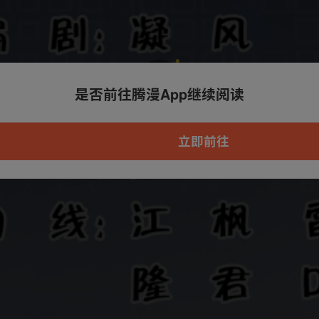
是否前往腾漫App继续阅读
本章节仅支持App阅读，可打开App新用
户7天免费看
立即前往