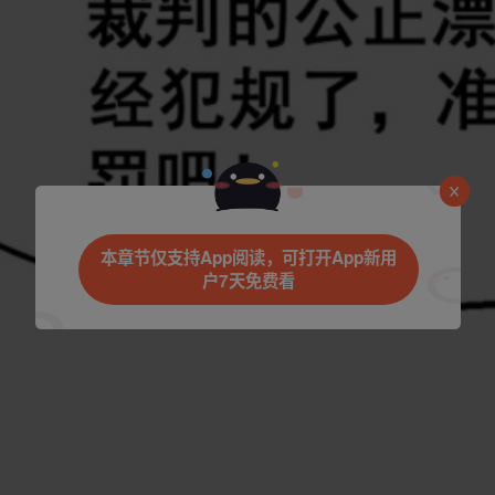
是否前往腾漫App继续阅读
本章节仅支持App阅读，可打开App新用
户7天免费看
立即前往