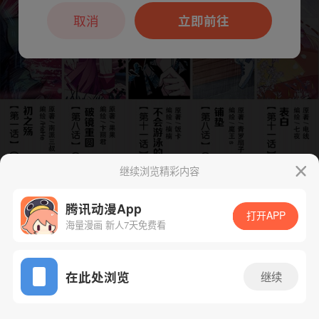
本章节仅支持App阅读，可打开App新用
户7天免费看
取消
立即前往
继续浏览精彩内容
腾讯动漫App
打开APP
海量漫画 新人7天免费看
App免费看
在此处浏览
继续
下一话
腾漫App免费看
41话 1/1