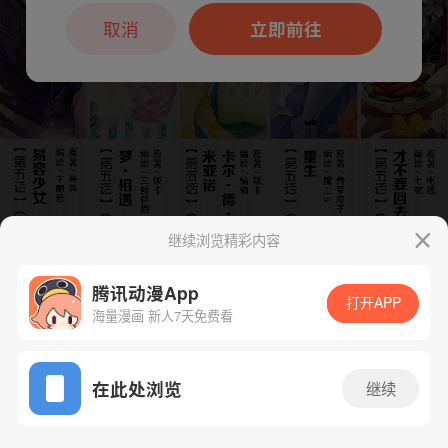
本章节仅支持App阅读，可打开App新用
户7天免费看
取消
立即前往
继续浏览精彩内容
腾讯动漫App
打开APP
海量漫画 新人7天免费看
App免费看
在此处浏览
继续
下一话
腾漫App免费看
19话 1/1