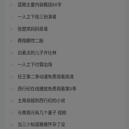
蓝眼主要内容概括50字
6
一人之下徐三扮演者
7
张楚岚妈妈是谁
8
费翔娜然二胎
9
白素贞的儿子许仕林
10
一人之下付蓉出场
11
狂王第二季动漫免费观看高清
12
西行纪在线播放免费观看第3季
13
主角穿越到西行纪的小说
14
元尊周元有几个妻子 视频
15
当三少知道雅雅怀孕了没
16