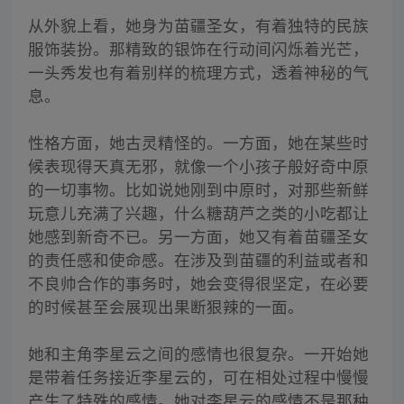
从外貌上看，她身为苗疆圣女，有着独特的民族
服饰装扮。那精致的银饰在行动间闪烁着光芒，
一头秀发也有着别样的梳理方式，透着神秘的气
息。
性格方面，她古灵精怪的。一方面，她在某些时
候表现得天真无邪，就像一个小孩子般好奇中原
的一切事物。比如说她刚到中原时，对那些新鲜
玩意儿充满了兴趣，什么糖葫芦之类的小吃都让
她感到新奇不已。另一方面，她又有着苗疆圣女
的责任感和使命感。在涉及到苗疆的利益或者和
不良帅合作的事务时，她会变得很坚定，在必要
的时候甚至会展现出果断狠辣的一面。
她和主角李星云之间的感情也很复杂。一开始她
是带着任务接近李星云的，可在相处过程中慢慢
产生了特殊的感情。她对李星云的感情不是那种