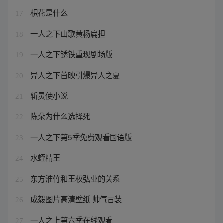
枳花是什么
17
一人之下山歌黄杨扁担
18
一人之下锈铁重现剧场版
19
异人之下首映引爆异人之夏
20
斩灵使小说
21
陈朵为什么选择死
22
一人之下第5季免费观看国语版
23
水蛭精王
24
东方淮竹和王权弘业的关系
25
成毅图片高清壁纸 帅气古装
26
一人之上第六季在线观看
27