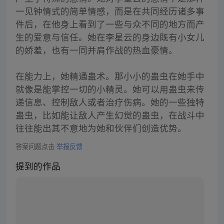
一见钟情式的简单情感，而是在共同经历诸多事
件后，在他身上看到了一些与众不同的地方而产
生的爱意与信任。她在李星云的身边既有小女儿
的娇羞，也有一同并肩作战的热血豪情。
在能力上，她精通蛊术。那小小的蛊虫在她手中
就像是能掌控一切的小精灵。她可以用蛊虫来传
递信息、控制敌人或者治疗伤病。她的一些独特
蛊虫，比如能让敌人产生幻觉的蛊虫，在战斗中
往往能出其不意地为她和伙伴们创造优势。
答案问题点击
举报反馈
提到的作品