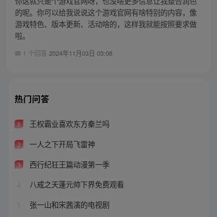
你这就只是个游戏官网呀，也没啥更多信息让我整合润色
的呢。你可以给我说说这个游戏官网有啥特别的内容，像
游戏特色、版本更新、活动啥的，这样我就能按照要求做
啦。
1 个回答
2024年11月03日 03:08
热门问答
王权霸业喜欢东方秦兰吗
1
一人之下开局飞雷神
2
西行纪狂王篇动漫第一季
3
八戒之天蓬元帅下界免费观看
4
张一山和宋茜演的电视剧
5