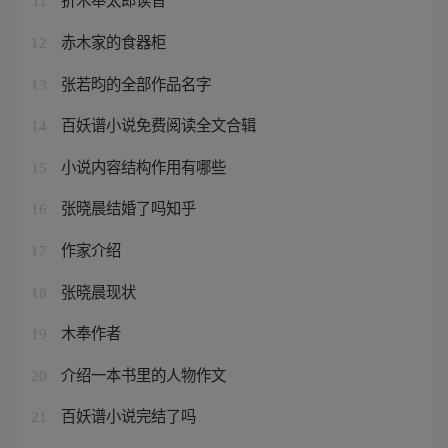
11
赤木家的食器柜
12
张若昀的全部作品名字
13
百妖谱小说免费阅读全文合辑
14
小说内容结构作用有哪些
15
张晓晨结婚了吗知乎
16
作家介绍
17
张晓晨现状
18
木奉作者
19
介绍一本书里的人物作文
20
百妖谱小说完结了吗
21