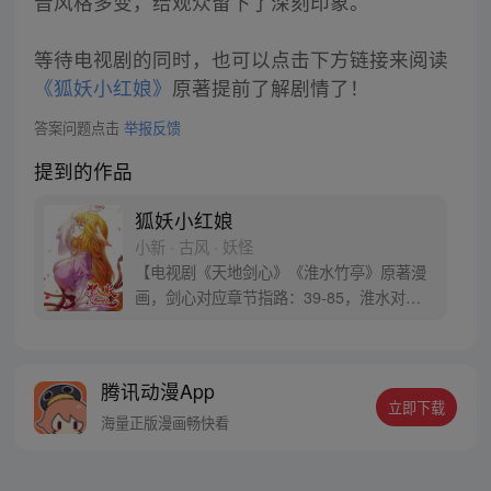
音风格多变，给观众留下了深刻印象。
等待电视剧的同时，也可以点击下方链接来阅读
《狐妖小红娘》
原著提前了解剧情了！
答案问题点击
举报反馈
提到的作品
狐妖小红娘
小新 · 古风 · 妖怪
【电视剧《天地剑心》《淮水竹亭》原著漫
画，剑心对应章节指路：39-85，淮水对应
章节指路272-301】 迷糊萝莉小狐妖，正太
道士没节操。自古人妖生死恋，千载孽缘一
线牵。（每周周四更新。）
腾讯动漫App
立即下载
海量正版漫画畅快看