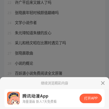
许广平后来又嫁人了吗
22
张晓晨年轻时候颜值巅峰吗
23
文学小说作者
24
朱元璋知道朱棣的反心
25
采儿和杨文昭在比赛时遇见了吗
26
张晓晨歌曲
27
小说的概论
28
百妖谱小说免费阅读全文原箸
29
大宅门李香秀真正的结局
继续浏览精彩内容
30
腾讯动漫App
打开APP
海量漫画 新人7天免费看
腾讯漫画
起点读书
QQ阅读