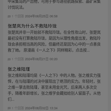
中采集岛的产出物，可用于参与迷径航路探索、晶矿采集
讨伐玩法。
1 个回答
2024年08月25日 06:58
张楚岚为什么不救陆玲珑
张楚岚并非一开始就不救陆玲珑。在全性攻山时，张楚岚
最初没有打算救陆玲珑，是因为从理性角度出发，救陆玲
珑会承担相当高的风险，但最终还是因为心中的一点善良
救了她。 原漫画《一人之下》同样精彩，点击按...
1 个回答
2024年08月21日 00:20
张之维陆瑾
张之维和陆瑾均是《一人之下》中的人物。张之维实力强
悍，在与陆瑾的对决中展现出了绝顶的实力。年轻时，张
之维一掌击败陆瑾，甚至未用金光咒，后来两人多次交
手，随着年龄增长，张之维学会藏拙给别人留面子。从他
们...
1 个回答
2024年08月02日 13:34