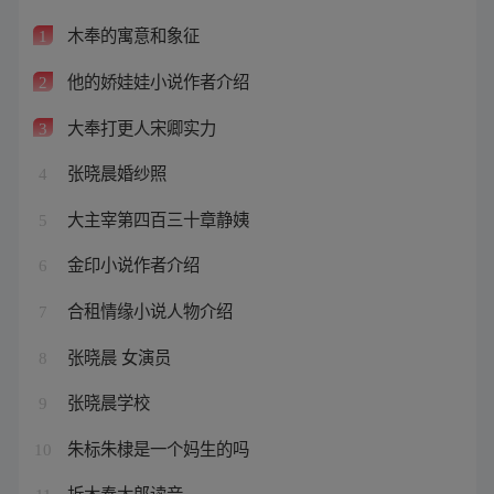
木奉的寓意和象征
1
他的娇娃娃小说作者介绍
2
大奉打更人宋卿实力
3
张晓晨婚纱照
4
大主宰第四百三十章静姨
5
金印小说作者介绍
6
合租情缘小说人物介绍
7
张晓晨 女演员
8
张晓晨学校
9
朱标朱棣是一个妈生的吗
10
折木奉太郎读音