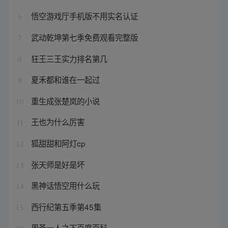
悟空游戏厅手机版不用实名认证
6
武动乾坤第七季免费观看完整版
7
狂王三王实力排名第几
8
夏禾都和谁在一起过
9
重生成张楚岚的小说
10
王也为什么厉害
11
狐甜甜和阿灯cp
12
张天师是好是坏
13
黑神话悟空用什么玩
14
西行纪第五季第45集
15
周圣一人之下百度百科