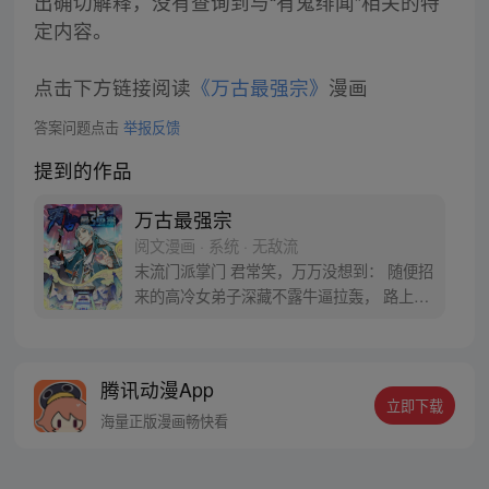
出确切解释，没有查询到与“有鬼绯闻”相关的特
定内容。
点击下方链接阅读
《万古最强宗》
漫画
答案问题点击
举报反馈
提到的作品
万古最强宗
阅文漫画 · 系统 · 无敌流
末流门派掌门 君常笑，万万没想到： 随便招
来的高冷女弟子深藏不露牛逼拉轰， 路上闭
眼救救的男弟子竟是第一天才， 踢个球把重
生后的武帝踢到怀疑人生 看着废物的小弟是
个陨落的天才 这个宗门，全是妖孽啊…… 上
腾讯动漫App
苍要我末流门派逆天，挡不住啊
立即下载
海量正版漫画畅快看