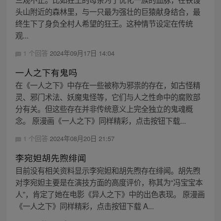
头山附近的森林里，与一只最为强壮的巨猿献身结合，最
终生下了身负全村人希望的狂王。这种情节设定在传统
观...
1 个回答
2024年09月17日 14:04
一人之下有鬼吗
在《一人之下》中存在一些被称为邪祟的存在，如古怪精
灵、邪门术法、妖魔鬼怪等，它们与人之性命中的腐败部
分有关。但这些存在并非传统意义上完全独立的鬼魂概
念。 原漫画《一人之下》同样精彩，点击按钮下载...
1 个回答
2024年08月20日 21:57
李宛妲胡先煦绯闻
目前没有相关资料显示李宛妲和胡先煦存在绯闻。胡先煦
对李宛妲主要是在演技方面的高度评价，称其为“冯宝宝本
人”，肯定了她在电影《异人之下》中的出色表现。 原漫画
《一人之下》同样精彩，点击按钮下载 A...