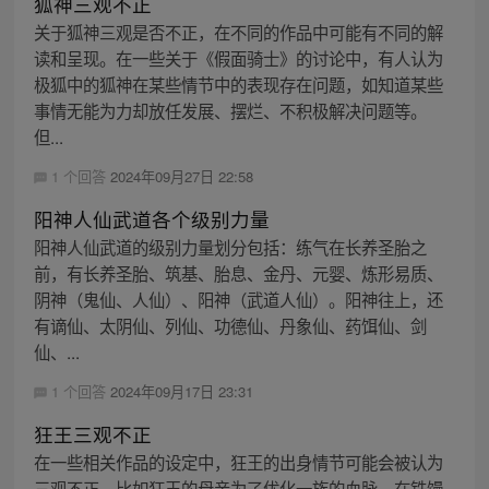
狐神三观不正
关于狐神三观是否不正，在不同的作品中可能有不同的解
读和呈现。在一些关于《假面骑士》的讨论中，有人认为
极狐中的狐神在某些情节中的表现存在问题，如知道某些
事情无能为力却放任发展、摆烂、不积极解决问题等。
但...
1 个回答
2024年09月27日 22:58
阳神人仙武道各个级别力量
阳神人仙武道的级别力量划分包括：练气在长养圣胎之
前，有长养圣胎、筑基、胎息、金丹、元婴、炼形易质、
阴神（鬼仙、人仙）、阳神（武道人仙）。阳神往上，还
有谪仙、太阴仙、列仙、功德仙、丹象仙、药饵仙、剑
仙、...
1 个回答
2024年09月17日 23:31
狂王三观不正
在一些相关作品的设定中，狂王的出身情节可能会被认为
三观不正。比如狂王的母亲为了优化一族的血脉，在铁馒