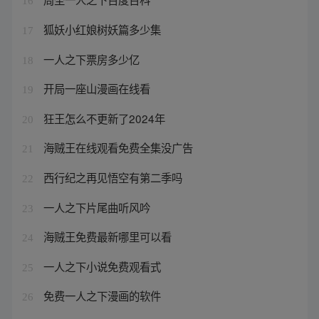
16
狐妖小红娘树妖篇多少集
17
一人之下票房多少亿
18
开局一座山漫画在线看
19
狂王怎么不更新了2024年
20
海贼王在线观看免费全集没广告
21
西行纪之再见悟空有第二季吗
22
一人之下片尾曲听风吟
23
海贼王免费最新哪里可以看
24
一人之下小说免费观看式
25
免费一人之下漫画的软件
26