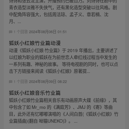
诗诗和张云龙主演，开播预约已破百万。刘诗诗在剧中的
青衣造型淡雅不失侠气，还有黑化造型突破以往风格。剧
中配角阵容强大，包括周洁琼、孟子义、章若楠、沈
月、...
1 个回答
2024年08月06日 01:51
狐妖小红娘竹业篇动漫
动漫《狐妖小红娘·竹业篇》于 2019 年播出，主要讲述了
以红娘为职业的狐妖在为前世恋人牵红线过程当中发生的
一系列有趣、神秘的故事。 等待电视剧的同时，也可以点
击下方链接来阅读《狐妖小红娘》原著提...
1 个回答
2024年08月09日 08:22
狐妖小红娘音乐竹业篇
狐妖小红娘竹业篇相关音乐有动画原声大碟《前缘》，其
中包含了如 Mr_mo 的《满庭芳》、JMJ 的《寄》等曲
目，此外还有忆嘟嘟演唱的《人间白首(《狐妖小红娘》竹
业篇插曲)(翻自 呦猫UNEKO)》。 ...