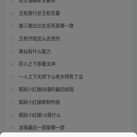
狂王漫画斩王被杀
19
王权景行杀王权无暮
20
唐三被比比东杀死是哪一章
21
王权守拙怎么去世的
22
真仙有什么能力
23
异人之下原著沈冲
24
一人之下天师下山老天师死了没
25
狐妖小红娘动漫的最后结局
26
狐妖小红娘新制作组
27
狐妖小红娘12是什么
28
龙珠最后一部是哪一部
29