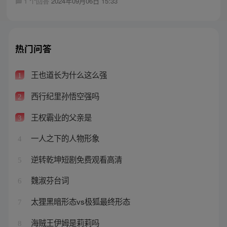
1 个回答
2024年09月06日 15:33
热门问答
王也道长为什么这么强
1
西行纪里孙悟空强吗
2
王权霸业的父亲是
3
一人之下的人物形象
4
逆转乾坤短剧免费观看高清
5
魏淑芬台词
6
太狸黑暗形态vs极狐最终形态
7
海贼王伊姆是莉莉吗
8