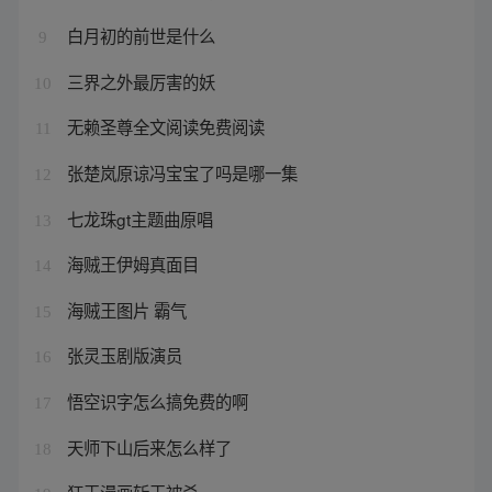
白月初的前世是什么
9
三界之外最厉害的妖
10
无赖圣尊全文阅读免费阅读
11
张楚岚原谅冯宝宝了吗是哪一集
12
七龙珠gt主题曲原唱
13
海贼王伊姆真面目
14
海贼王图片 霸气
15
张灵玉剧版演员
16
悟空识字怎么搞免费的啊
17
天师下山后来怎么样了
18