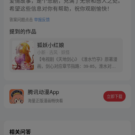
爱情故事，是个悲剧，充满了无奈和感人之处。
希望这些信息对你有帮助，祝你观剧愉快！
答案问题点击
举报反馈
提到的作品
狐妖小红娘
小新 · 古风 · 妖怪
【电视剧《天地剑心》《淮水竹亭》原著漫
画，剑心对应章节指路：39-85，淮水对应
章节指路272-301】 迷糊萝莉小狐妖，正太
道士没节操。自古人妖生死恋，千载孽缘一
线牵。（每周周四更新。）
腾讯动漫App
立即下载
海量正版漫画畅快看
相关问答