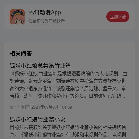
线牵。（每周周四更新。）
腾讯动漫App
立即下载
海量正版漫画畅快看
相关问答
狐妖小红娘总集篇竹业篇
《狐妖小红娘·竹业篇》是根据漫画改编的真人电视剧，由
刘诗诗、张云龙主演。刘诗诗在剧中扮演东方灵族神火世
家的大小姐东方淮竹。该剧还集合了周洁琼、孟子义、章
若楠、沈月、陈钰琪和彭小苒等演员。目前该剧已完结...
1 个回答
2024年09月03日 04:09
狐妖小红娘竹业篇小说
目前并未获取到关于狐妖小红娘竹业篇小说的相关确切信
息。《狐妖小红娘竹业篇》有动漫和电视剧作品，电视剧