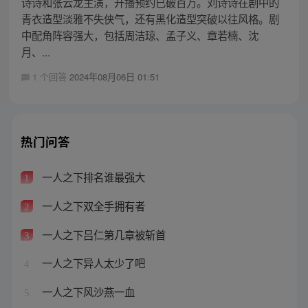
诗诗和张云龙主演，开播预约已破百万。刘诗诗在剧中的
青衣造型淡雅不失侠气，还有黑化造型突破以往风格。剧
中配角阵容强大，包括周洁琼、孟子义、章若楠、沈
月、...
1 个回答
2024年08月06日 01:51
热门问答
一人之下排名谁最强大
1
一人之下双全手拥有者
2
一人之下吕仁第几章被斩首
3
一人之下异人太少了吧
4
一人之下风沙燕一血
5