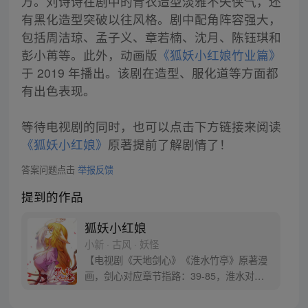
万。刘诗诗在剧中的青衣造型淡雅不失侠气，还
有黑化造型突破以往风格。剧中配角阵容强大，
包括周洁琼、孟子义、章若楠、沈月、陈钰琪和
彭小苒等。此外，动画版
《狐妖小红娘竹业篇》
于 2019 年播出。该剧在造型、服化道等方面都
有出色表现。
等待电视剧的同时，也可以点击下方链接来阅读
《狐妖小红娘》
原著提前了解剧情了！
答案问题点击
举报反馈
提到的作品
狐妖小红娘
小新 · 古风 · 妖怪
【电视剧《天地剑心》《淮水竹亭》原著漫
画，剑心对应章节指路：39-85，淮水对应
章节指路272-301】 迷糊萝莉小狐妖，正太
道士没节操。自古人妖生死恋，千载孽缘一