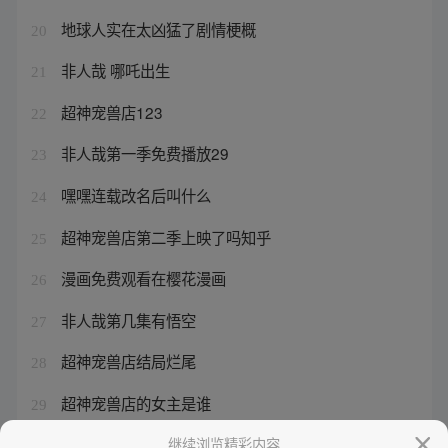
地球人实在太凶猛了剧情梗概
20
非人哉 哪吒出生
21
超神宠兽店123
22
非人哉第一季免费播放29
23
嘿嘿连载改名后叫什么
24
超神宠兽店第二季上映了吗知乎
25
漫画免费观看在樱花漫画
26
非人哉第几集有悟空
27
超神宠兽店结局烂尾
28
超神宠兽店的女主是谁
29
非人哉哪吒被揍
继续浏览精彩内容
30