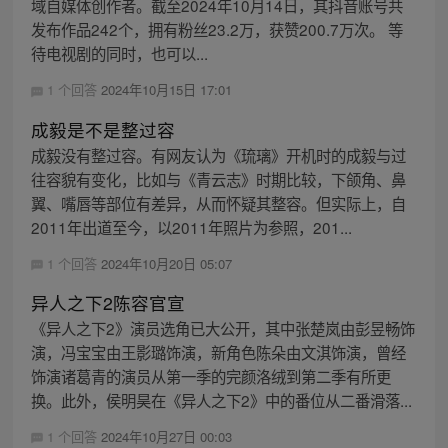
域自媒体创作者。截至2024年10月14日，其抖音账号共
发布作品242个，拥有粉丝23.2万，获赞200.7万次。 等
待电视剧的同时，也可以...
1 个回答
2024年10月15日 17:01
成毅是不是整过容
成毅没有整过容。有网友认为《琉璃》开机时的成毅与过
往容貌有变化，比如与《青云志》时期比较，下颌角、鼻
翼、嘴唇等部位有差异，从而怀疑其整容。但实际上，自
2011年出道至今，以2011年照片为参照，201...
1 个回答
2024年10月20日 05:07
异人之下2陈容官宣
《异人之下2》演员选角已大公开，其中张楚岚由彭昱畅饰
演，冯宝宝由王影璐饰演，新角色陈朵由文淇饰演，曾经
饰演诸葛青的演员从第一季的完颜洛绒到第二季有所更
换。此外，侯明昊在《异人之下2》中的番位从二番滑落...
1 个回答
2024年10月27日 00:03