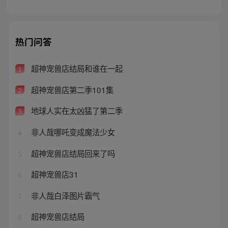
热门问答
超神宠兽店结局和谁在一起
1
超神宠兽店第二季101集
2
地球人实在太凶猛了第二季
3
非人哉哪吒变成魔法少女
4
超神宠兽店结局回来了吗
5
超神宠兽店31
6
非人哉白泽图片霸气
7
超神宠兽店结局
8