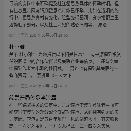
目前的资料中未明确提及杜江霍思燕具体的怀孕时期。但
有信息显示网友猜测霍思燕可能已怀孕，比如在近期的旅
行中，霍思燕身材有变化，脸型变得圆润，穿衣搭配注重
遮掩肚子部分，以及杜江对她的贴心照顾等。 原漫...
1 个回答
2024年08月06日 21:55
杜小雅
关于“杜小雅”，为您提供以下相关信息： - 有来源提到投资
任职图谱中的合作伙伴以及关联企业等信息。 - 还有文章
中提到作者为小雅的杜阿姨。 - 另外也有提到其关联的一
些商贸网店。 原漫画《一人之下...
1 个回答
2024年08月07日 07:51
综武开局传承李淳罡
在一些综武相关的设定中，开局传承李淳罡意味着主角可
能获得李淳罡的部分或全部武功传承，从而拥有强大的实
力基础。李淳罡是五百年难得一见的剑道大才，其天赋极
高，十六岁入金刚，十九岁入指玄，二十四岁入天象，