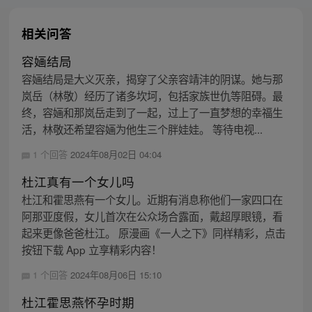
相关问答
容婳结局
容婳结局是大义灭亲，揭穿了父亲容靖沣的阴谋。她与那
岚岳（林敬）经历了诸多坎坷，包括家族世仇等阻碍。最
终，容婳和那岚岳走到了一起，过上了一直梦想的幸福生
活，林敬还希望容婳为他生三个胖娃娃。 等待电视...
1 个回答
2024年08月02日 04:04
杜江真有一个女儿吗
杜江和霍思燕有一个女儿。近期有消息称他们一家四口在
阿那亚度假，女儿首次在公众场合露面，戴超厚眼镜，看
起来更像爸爸杜江。 原漫画《一人之下》同样精彩，点击
按钮下载 App 立享精彩内容！
1 个回答
2024年08月06日 15:10
杜江霍思燕怀孕时期