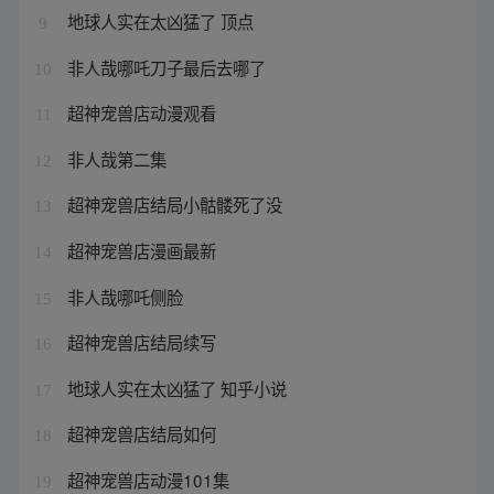
地球人实在太凶猛了 顶点
9
非人哉哪吒刀子最后去哪了
10
超神宠兽店动漫观看
11
非人哉第二集
12
超神宠兽店结局小骷髅死了没
13
超神宠兽店漫画最新
14
非人哉哪吒侧脸
15
超神宠兽店结局续写
16
地球人实在太凶猛了 知乎小说
17
超神宠兽店结局如何
18
超神宠兽店动漫101集
19