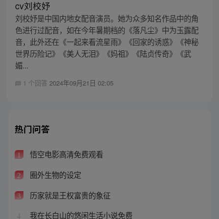
cv刘校妤
刘校妤是中国内地女配音演员。她为众多知名作品中的角
色进行过配音，如在今年暑期档的《落凡尘》中为玉露配
音，此外还在《一起来看流星雨》《回家的诱惑》《神秘
世界历险记》《美人无泪》《妈祖》《陆贞传奇》《武
媚...
1 个回答
2024年09月21日 02:05
热门问答
悟空电影高清免费观看
1
圈外生物的设定
2
历家就是王权富贵的象征
3
我在长白山的悠闲生活小说免费
4