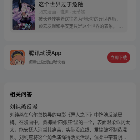
这个世界过于危险
阅文漫画 · 脑洞 · 无节操
被长老狞笑着送往名为“地球”的异世界后，
顾云发现和平安定只是这个世界的表象。 恶
灵丛生、妖魔遍地，当一个个扭曲的恶灵出
现在他的面前之时，顾云终于找到了回家的
感觉。 于是，一个让无数恶灵提心吊胆，夜
腾讯动漫App
不能寐的都市传说诞生了 《这个世界过于危
立即下载
险》每周三、六双更，读者群：561675062
海量正版漫画畅快看
相关问答
刘纯燕反派
刘纯燕在乌尔善执导的电影《异人之下》中饰演反派窦
梅。在漫画中，窦梅是“四张狂”里的一个，表面温柔似阔太
太，能安抚人消减其痛苦，实际没底线、爱搞破坏制造混
乱。刘纯燕将这个角色演绎得活灵活现，温柔中带着阴...