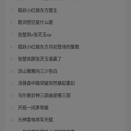
狐妖小红娘东方盟主
5
歌词悟空是什么歌
6
张楚岚x张灵玉cp
7
狐妖小红娘东方月初登场的集数
8
张楚岚跟张灵玉谁赢了
9
涂山雅雅向三少告白
10
汤普森中路突破突然暴起重扣
11
乌尔善封神三部曲是哪三部
12
开局一间茅草屋
13
元神雷电将军天赋
14