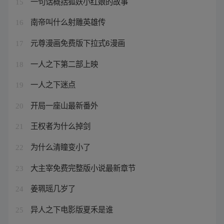
一句话概括狐妖小红娘的故事
15
南帝叫什么射雕英雄传
16
元尊漫画免费版下拉式6漫画
17
一人之下第二部上映
18
一人之下迷点
19
开局一座山最新番外
20
王权者为什么掉剑
21
为什么清瞳变小了
22
大主宰免费完整版小说最新章节
23
姜珮瑶几岁了
24
异人之下电影版夏禾是谁
25