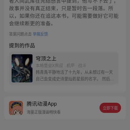
者人间武库在完结感言中提到，他写不下去了，
故事并没有真正结束，只是暂时告一段落。所
以，如果你还在追这本书，可能需要做好它可能
会继续断更的准备。
答案问题点击
举报反馈
提到的作品
穹顶之上
本格堡垒X熊叔 · 机甲 · 战斗
韩青禹平静地活了十九年，从未想过有一天
自己会变成史诗里灿若星辰的名字。 然后意
外发生了，少年被强塞了一把刀，开始面对
他曾一无所知的一切：文明入侵、蔚蓝联
军、源能机动装置、唯一目击军团；放逐之
腾讯动漫App
刃、溪流锋锐…他的心眼很小，他是全面征
立即下载
兵时代印在汽车和高楼上的“The青少校”；他
海量正版漫画畅快看
将在天顶战争中，劈出那一刀。