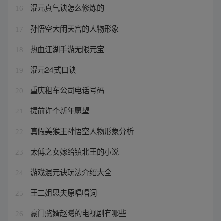
混元真气诀怎么修炼的
16
孙悟空大闹天宫的人物形象
17
热血江湖手游无限元宝
18
混元24式口诀
19
重庆租车公司电话号码
20
提前许个新年愿望
21
真假美猴王孙悟空人物形象分析
22
太傅之女嫁给镇北王的小说
23
游戏混元诀玩法介绍大全
24
王二姐思夫原唱唱词
25
豪门憨婿赵曦的电视剧有哪些
26