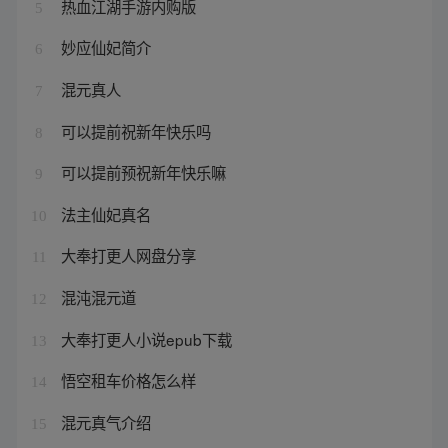
热血江湖手游内购版
5
妙应仙妃简介
6
混元真人
7
可以提前祝新年快乐吗
8
可以提前预祝新年快乐嘛
9
法主仙妃真名
10
大奉打更人网盘分享
11
混沌混元道
12
大奉打更人小说epub下载
13
悟空租车价格怎么样
14
混元真气介绍
15