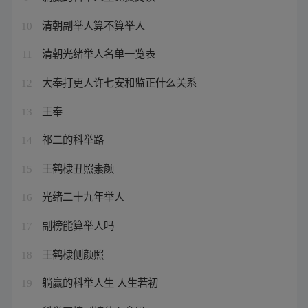
清朝副举人算不算举人
10
清朝光绪举人名单一览表
11
大奉打更人许七安和监正什么关系
12
王奉
13
祁二的科举路
14
王鹤棣丑照素颜
15
光绪二十九年举人
16
副榜能算举人吗
17
王鹤棣侧颜照
18
躺赢的科举人生 人生若初
19