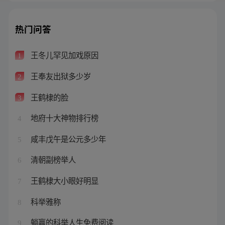
热门问答
王冬儿罕见加戏原因
1
王奉友出狱多少岁
2
王鹤棣的脸
3
地府十大神物排行榜
4
咸丰戊午是公元多少年
5
清朝副榜举人
6
王鹤棣大小眼好明显
7
科举雅称
8
躺赢的科举人生免费阅读
9