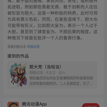
难，敢于面对困难、承担风险、责任，或积极开
拓进取，例如那些勇敢无畏、敢于创新的人往往
被形容为胆大，这是一种积极的特质，此时可视
为具有褒义色彩。然而，在某些语境下，胆大也
可能带有贬义，比如胆大妄为，表示一个人过于
大胆，甚至到了肆意妄为、不顾后果的程度，这
种情况下就是在批评一个人的鲁莽行事。
答案问题点击
举报反馈
提到的作品
胆大党（当哒当）
翻翻动漫 · 大女主 · 战斗
相信幽灵存在的女生绫濑桃和同年级喜欢超
自然现象的超然仔。二人互相否定，为了让
对方信服，桃前往传闻有UFO出没的医院废
墟，超然仔则是去往灵异地点的隧道……命
中注定的恋爱就此展开！？
腾讯动漫App