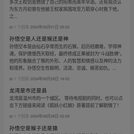
多次王权剑意燃烧了自己的阳寿而英年早逝。还有观点认
为东方月初曾在他被王权家族围攻至万箭穿心时救下他，
之...
1 个回答
2024年09月01日 05:02
孙悟空是人还是猴还是神
孙悟空本是由仙石孕育而生的石猴，后历经磨难，学得神
通，保护唐僧西天取经，最终修成正果被封为“斗战胜佛”。
他的形象融合了猴的外形、人的智慧和情感以及神的法力
和境界。孙悟空生性聪明、活泼、忠诚、嫉恶如仇，...
1 个回答
2024年08月29日 19:02
龙湾是市还是县
龙湾是温州市的一个城区。 等待电视剧的同时，也可以点
击下方链接来阅读《狐妖小红娘》原著提前了解剧情了！
1 个回答
2024年08月28日 02:09
孙悟空是猴子还是猿