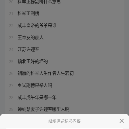
科举正榜副榜什么意思
20
科举正副榜
21
咸丰皇帝的爷爷是谁
22
王奉友的家人
23
江苏许迎春
24
镇北王好的坏的
25
躺赢的科举人生作者人生若初
26
乡试副榜是举人吗
27
咸丰戊午年是哪一年
28
谭纯慧妻子许迎春哪里人啊
29
王鹤棣孙千怎么认识的
继续浏览精彩内容
30