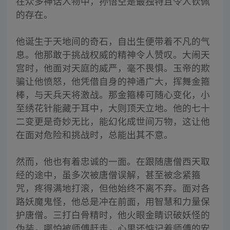
在众多神话人物中，孙悟空是最独特且令人钦佩
的存在。
他诞生于天地间的奇石，自出生便带着不凡的气
息。他那敢于挑战权威的精神令人赞叹。大闹天
宫时，他面对天庭的威严，毫不畏惧。玉帝的欺
骗让他愤怒，他凭借自身的神通广大，挥舞金箍
棒，与天兵天将激战。那金箍棒可随心变化，小
至绣花针能藏于耳中，大则顶天立地。他的七十
二变更是奇妙无比，能幻化成世间万物，这让他
在面对危险和挑战时，总能出其不意。
然而，他也有着忠诚的一面。在跟随唐僧西天取
经的途中，虽多次被唐僧误解，甚至被念紧箍
咒，疼得满地打滚，但他始终不离不弃。面对各
路妖魔鬼怪，他总是冲在前面，用智慧和力量保
护唐僧。三打白骨精时，他火眼金睛识破妖怪的
伪装，哪怕被师傅赶走，心里还惦记着师傅的安