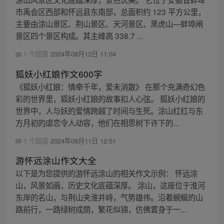
市禹会区西部和怀远县东南部，总面积约 123 平方公里，
主要由涂山景区、荆山景区、天河景区、黑虎山—蚌埠闸
景区四个景区构成。其主峰高 338.7 ...
1 个回答
2024年08月12日 11:04
狐妖小红娘作文600字
《狐妖小红娘：情牵千年，爱未消散》 在那个充满奇幻色
彩的世界里，狐妖小红娘的故事扣人心弦。 狐妖小红娘的
世界中，人与妖的爱情跨越了时间与生死。涂山红红与东
方月初的虐恋令人动容，他们在相思树下许下的...
1 个回答
2024年08月11日 12:51
游怀远涂山作文大全
以下是为您提供的游怀远涂山的相关作文示例： 怀远涂
山，风景如画，历史文化底蕴深厚。 涂山，这座位于淮河
东岸的名山，与荆山夹淮并峙，气势雄伟。沿着蜿蜒的山
路前行，一路绿树成荫，繁花似锦，仿佛置身于一...