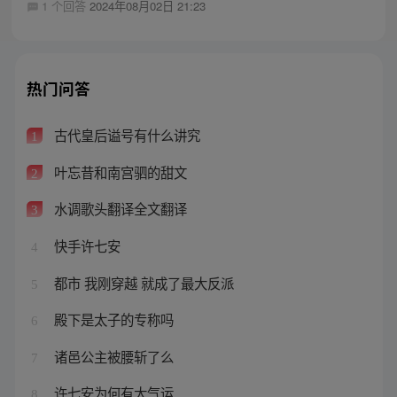
1 个回答
2024年08月02日 21:23
热门问答
古代皇后谥号有什么讲究
1
叶忘昔和南宫驷的甜文
2
水调歌头翻译全文翻译
3
快手许七安
4
都市 我刚穿越 就成了最大反派
5
殿下是太子的专称吗
6
诸邑公主被腰斩了么
7
许七安为何有大气运
8