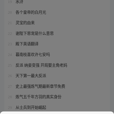
水浒
19
各个皇帝的白月光
20
灵宝的由来
21
谢陛下恩宠是什么意思
22
殿下英语翻译
23
暮南枝喜欢许七安吗
24
反派 纳妾变强 开局娶主角老妈
25
天下第一最大反派
26
史上最强炼气期最新章节免费
27
炼气五千年方羽的真实身份
28
从士兵到开始崛起
29