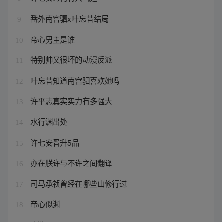
番外南宫驷x叶忘昔结局
9
帝心男主是谁
10
特别帅又很坏的动漫反派
11
叶忘昔知道南宫驷喜欢她吗
12
许平志真实实力有多强大
13
水行渊出处
14
许七安晋升5品
15
亦在朕许与不许之间翻译
16
司马承祯曾经在哪些山修行过
17
帝心似渊
18