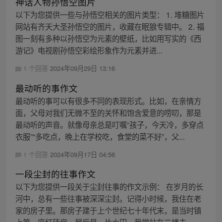
神话人物孙悟空图片
以下为您提供一些与孙悟空相关的图片类型： 1. 堆糖图片
网站有齐天大圣孙悟空的图片，收藏在眠狼专辑中。 2. 福
图一刻有多种以孙悟空为元素的壁纸，比如用写实的《西
游记》电视剧孙悟空彩绘形象作为元素并进...
1 个回答
2024年09月29日 13:16
最动听的事作文
最动听的事可以有很多不同的表现形式。比如，在亲情方
面，父母对我们无微不至的关怀和饱含爱意的唠叨，那是
最动听的声音。就像母亲总是叮嘱“孩子，今天冷，多穿点
衣服”“多吃点，晚上在学校吃，食堂的菜不好”，父...
1 个回答
2024年09月17日 04:56
一段尘封的往事作文
以下为您提供一段关于尘封往事的作文示例： 在岁月的长
河中，总有一些往事被深深尘封。记得小时候，我住在老
家的房子里。那房子建于上个世纪七十年代末，是当时镇
上第一座红砖房。屋后是一片水田，我常站在二楼未...