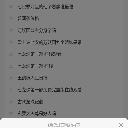
七宗罪对应的七个恶魔谁最强
20
普洱茶价格
21
万妖国公主分身了吗
22
爱上许七安的万妖国九个姐妹是谁
23
七龙珠第一部 在线观看
24
七龙珠第一部 在线
25
王鹤棣人民日报
26
七龙珠第一部免费完整版在线观看
27
古代龙珠记载
28
玄罗大天尊是好人吗
29
道界天下道尊结局是he吗
继续浏览精彩内容
30