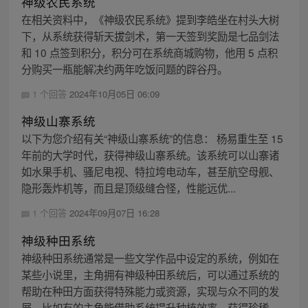
神级农民系统
在相关资料中，《神级农民系统》提到李皓坐在村头大树
下，从系统获得斩天拔剑术，第一天签到奖励是七品剑法
和 10 点签到积分，积分可在系统商城购物，他用 5 点积
分购买一瓶能解决约两年吃饭问题的辟谷丹。
1 个回答
2024年10月05日 06:09
神级山寨系统
以下为您介绍有关“神级山寨系统”的信息： 杨易重生至 15
年前的大学时代，获得神级山寨系统。该系统可以山寨诸
如水果手机、骚尼电视、特拉垮电动车，甚至航空母舰、
隐形轰炸机等，而且是顶级缝合怪，性能远优...
1 个回答
2024年09月07日 16:28
神级种田系统
神级种田系统通常是一些文学作品中设定的系统，例如在
某些小说里，主角拥有神级种田系统后，可以通过系统的
帮助在种田方面获得特殊能力或资源，实现与众不同的发
展。比如有的主角能借助系统提升种植效率、获得珍稀