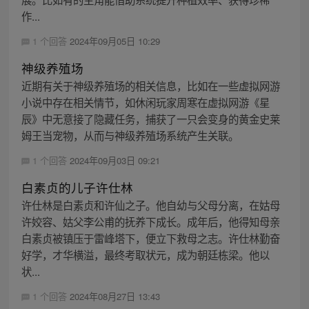
作...
1 个回答
2024年09月05日 10:29
神级养殖场
近期有关于神级养殖场的相关信息，比如在一些虚拟网游
小说中存在相关情节，如休闲玩家周寒在虚拟网游《星
辰》中无意接了隐藏任务，捕获了一只会变身的黄金史莱
姆王当宠物，从而与神级养殖场系统产生关联。
1 个回答
2024年09月03日 09:21
白素贞的儿子许仕林
许仕林是白素贞和许仙之子。他自幼与父母分离，在姑母
许姣容、姑父李公甫的抚养下成长。成年后，他得知母亲
白素贞被镇压于雷峰塔下，便立下救母之志。许仕林勤奋
好学，才华横溢，最终考取状元，成为朝廷栋梁。他以
状...
1 个回答
2024年08月27日 13:43