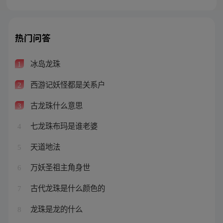
热门问答
冰岛龙珠
1
西游记妖怪都是关系户
2
古龙珠什么意思
3
七龙珠布玛是谁老婆
4
天道地法
5
万妖圣祖主角身世
6
古代龙珠是什么颜色的
7
龙珠是龙的什么
8