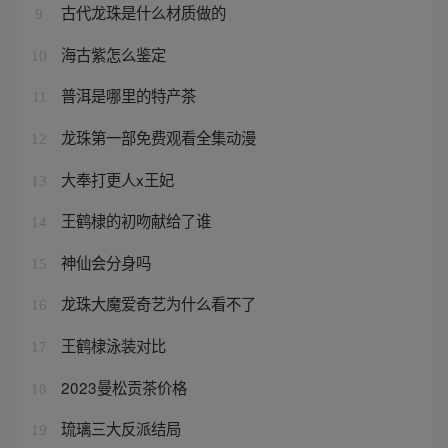
古代龙珠是什么材质做的
9
海古紫怎么鉴定
10
普洱是哪里的特产茶
11
龙珠第一部免费观看全集动漫
12
大奉打更人x王妃
13
王鹤棣的初吻献给了谁
14
神仙会分身吗
15
龙珠大魔爱奇艺为什么看不了
16
王鹤棣泳装对比
17
2023曼松贡茶价格
18
琉璃三大反派结局
19