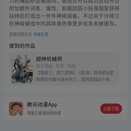
力的辅助职业锻造师，锻造百分百成功且百分百
附加额外词条、属性，前期因弱小投身国家获得
扶持后打造出一件件神级装备。不过关于许琦兰
在神级锻造中的具体角色等更多信息未被提及。
答案问题点击
举报反馈
提到的作品
超神机械师
阅文漫画 · 机甲 · 热血
【每周三、周六更新】《星海》游戏老玩家
韩萧在代练中意外死亡，竟然穿越回十年前
的游戏世界，成为了拥有玩家面板的NPC。
游戏反派的基地中重生的韩萧为了逃出生
天，毅然决然的选择了“机械师”的职业，潜
腾讯动漫App
心修炼。熟知游戏多个版本迭代与规则的
立即下载
他，誓要在新的世界中，统领机械大军，从
海量正版漫画畅快看
零开始一步步崛起成为超级强者。