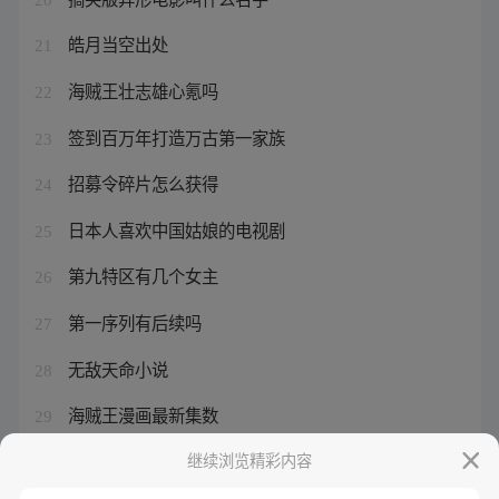
皓月当空出处
21
海贼王壮志雄心氪吗
22
签到百万年打造万古第一家族
23
招募令碎片怎么获得
24
日本人喜欢中国姑娘的电视剧
25
第九特区有几个女主
26
第一序列有后续吗
27
无敌天命小说
28
海贼王漫画最新集数
29
柳神居然是女的
继续浏览精彩内容
30