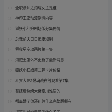
全职法师之灼耀女主是谁
10
神印王座动漫剧情内容
11
狐妖小红娘剧场版分集剧情
12
总裁前夫日日追妻短剧
13
吞噬星空动画片第一集
14
海贼王怎么不更新了最新消息
15
狐妖小红娘第二弹卡片价格
16
斗罗大陆2燃魂战在线观看第7集
17
替嫁后纨绔大佬宴川谁演的
18
都离婚了你还纠缠什么完整版哪有
19
搞笑版异形电影叫什么名字
20