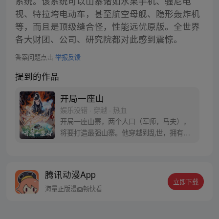
系统。该系统可以山寨诸如水果手机、骚尼电
视、特拉垮电动车，甚至航空母舰、隐形轰炸机
等，而且是顶级缝合怪，性能远优原版。全世界
各大财团、公司、研究院都对此感到震惊。
答案问题点击
举报反馈
提到的作品
开局一座山
娱乐没错 · 穿越 · 热血
开局一座山寨，两个人口（军师，马夫），
将要打造最强山寨。他穿越到乱世，拥有一
座马上要散伙的山寨。面对这杀戮乱世，是
打算抢钱抢粮抢婆娘做一个逍遥山大王，还
是泼出这身男儿血，交锋世上英雄，搏一个
腾讯动漫App
名震古今，问一声：王侯将相，宁有种乎！
立即下载
海量正版漫画畅快看