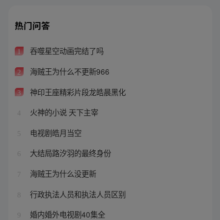
热门问答
吞噬星空动画完结了吗
1
海贼王为什么不更新966
2
神印王座精彩片段龙皓晨黑化
3
火神的小说 天下主宰
4
电视剧皓月当空
5
大结局路汐羽的最终身份
6
海贼王为什么没更新
7
行政执法人员和执法人员区别
8
婚内婚外电视剧40集全
9