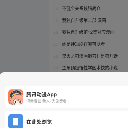
不健全关系钱错简介
24
我独自升级第二部 漫画
25
我独自升级第12集对应漫画
26
她是神短剧在哪可以看
27
鬼灭之刃漫画锻刀村是第几话
28
主角顶级悟性学国术快的小说
29
怪奇物语第四季哪一集恢复超能力
30
腾讯动漫App
海量漫画 新人7天免费看
在此处浏览