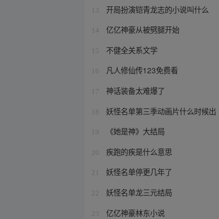
开局扮演铠青龙志的小说叫什么
13
亿亿神豪从被劈腿开始
14
不健全关系文学
15
凡人修仙传123免费看
16
神话装备太难爆了
17
妖怪名单第三季动画片什么时候出
18
《她是神》大结局
19
疾跑的疾是什么意思
20
妖怪名单停更几年了
21
妖怪名单龙三元结局
22
亿亿神豪林东小说
23