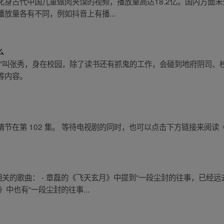
是化身古代中国儿童做肉夹馍的视频，播放量高达18.2亿。国内方面
放量各有不同，例如抖音上有播...
么
我”叫张秀，身在校园，除了读书还有抓鬼的工作，会碰到地府阴司、
等内容。
节在第 102 集。 等待电视剧的同时，也可以点击下方链接来阅
相关的歌曲： - 章磊的《飞天玄月》中提到“一段尘封的往事，已经
》中也有“一段尘封的往事...