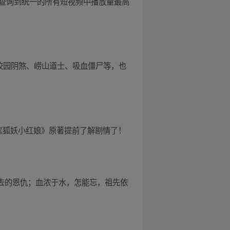
未查询到统一的所有短视频中播放量最高
校园阴煞、崂山道士、吸血僵尸等，也
读《狐妖小红娘》原著提前了解剧情了！
远去的恩仇；血浓于水，怎能忘，祖先依