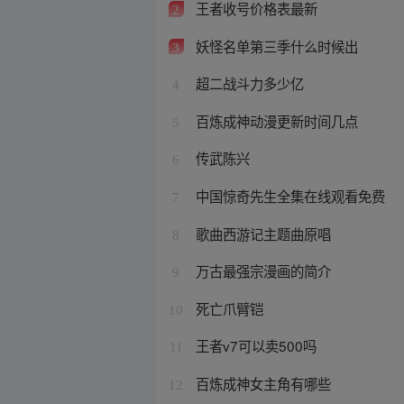
王者收号价格表最新
2
妖怪名单第三季什么时候出
3
超二战斗力多少亿
4
百炼成神动漫更新时间几点
5
传武陈兴
6
中国惊奇先生全集在线观看免费
7
歌曲西游记主题曲原唱
8
万古最强宗漫画的简介
9
死亡爪臂铠
10
王者v7可以卖500吗
11
百炼成神女主角有哪些
12