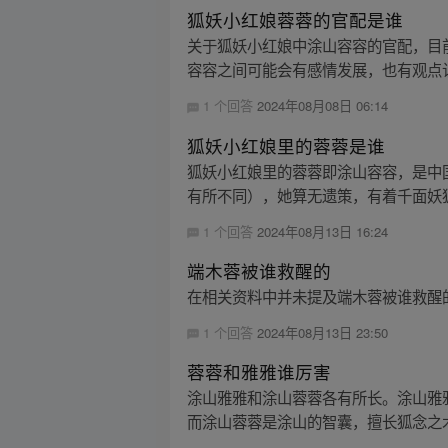
狐妖小红娘蓉蓉的官配是谁
关于狐妖小红娘中涂山容容的官配，目
容容之间可能会有感情发展，也有观点认
1 个回答
2024年08月08日 06:14
狐妖小红娘里的蓉蓉是谁
狐妖小红娘里的蓉蓉即涂山容容，是中
有所不同），她算无遗策，有着千面妖狐的
1 个回答
2024年08月13日 16:24
端木蓉被谁救醒的
在相关资料中并未提及端木蓉被谁救醒的
1 个回答
2024年08月13日 23:50
蓉蓉和雅雅谁厉害
涂山雅雅和涂山蓉蓉各有所长。涂山雅
而涂山蓉蓉是涂山的智囊，擅长狐念之术