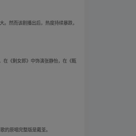
强大。然而该剧播出后，热度持续暴跌，
，在《剩女郎》中饰演张静怡，在《甄
首歌的原唱完整版是戴荃。