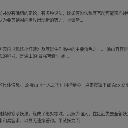
前并没有确切的定论。有多种说法，比如有说法称其官配可能来自神
为要等到圈内世界出现新的势力，且该势...
国漫画《狐妖小红娘》及其衍生作品中的主要角色之一。 涂山容容
称号，是涂山的“最强智囊”。她...
具体信息。 原漫画《一人之下》同样精彩，点击按钮下载 App 立
雅精修寒系妖法，练成了绝对零域，其妖力强大，在红红失去全部妖
和易容术，以算无遗策著称。单就妖力而...