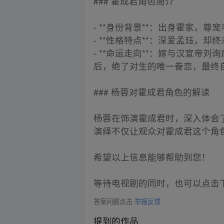
### 霍成君角色简介
- **身份背景**：出身霍家，尊
- **性格特点**：深爱孟珏，
- **命运走向**：嫁与汉宣
后，绝了对生的唯一眷恋，最终
### 杨蓉对霍成君角色的解读
杨蓉在饰演霍成君时，深入体会
演绎不仅让观众对霍成君这个角
希望以上信息能够帮助到您！
等待电视剧的同时，也可以点击
答案问题点击
举报反馈
提到的作品