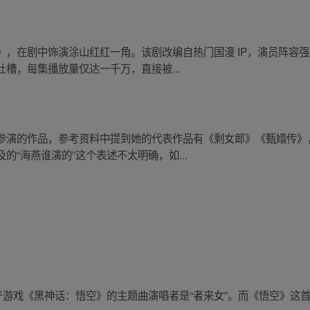
》，在剧中饰演涂山红红一角。该剧改编自热门国漫 IP，演员阵容
槽，每集播放量仅达一千万，直接被...
参演的作品，参考资料中提到她的代表作品有《剩女郎》《甄嬛传》
“海燕谁演的”这个表述不太明确，如...
产游戏《黑神话：悟空》的主题曲演唱者是“者来女”。而《悟空》这