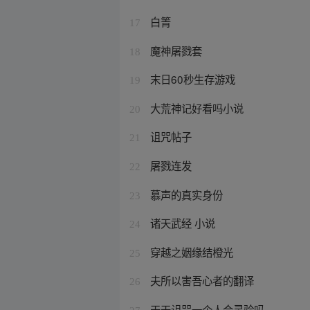
白箐
17
魔神屠戮套
18
末日60秒生存游戏
19
大荒神记好看吗小说
20
诅咒帖子
21
屠戮连发
22
慕声的真实身份
23
诸天武经 小说
24
穿越之姻缘结橙光
25
夫所以害吾心者的翻译
26
天天诅咒一个人会灵验吗