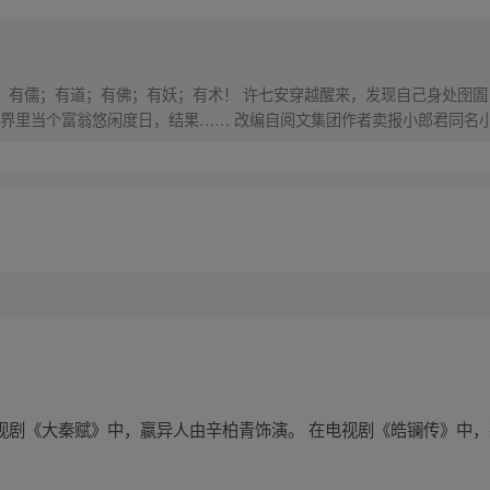
界，有儒；有道；有佛；有妖；有术！ 许七安穿越醒来，发现自己身处囹圄
里当个富翁悠闲度日，结果…… 改编自阅文集团作者卖报小郎君同名小说 Q
电视剧《大秦赋》中，嬴异人由辛柏青饰演。 在电视剧《皓镧传》中