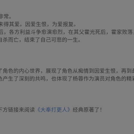
宠非常。
却终未得其爱。因爱生恨，为爱报复。
帝刘询后，各方利益斗争愈演愈烈，在其父霍光死后，霍家败
自杀而亡，结束了自己可悲的一生。
了角色的内心世界，展现了角色从痴情到因爱生恨，再到
色产生了深刻的共鸣，也体现了杨蓉作为演员对角色的精
下方链接来阅读
《大奉打更人》
经典原著了！