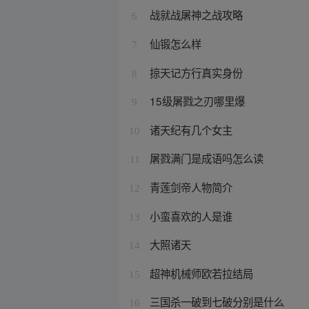
战就战屠神之战攻略
6
仙锻怎么样
7
掠天记方行真实身份
8
15级屠戮之刃哪里爆
9
诸天纪有几个女主
10
屠戮满门是成语吗怎么读
11
青莲剑帝人物简介
12
小蛮喜欢的人是谁
13
大照诸天
14
超神机械师欧若拉结局
15
三国杀一破到七破分别是什么
16