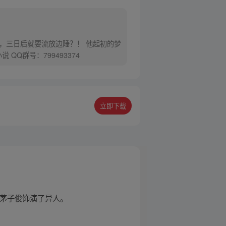
，三日后就要流放边陲？！ 他起初的梦
Q群号：799493374
立即下载
，茅子俊饰演了异人。