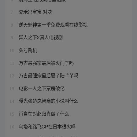
夏禾冯宝宝 对决
7
逆天邪神第一季免费观看在线影视
8
异人之下2真人电视剧
9
头号街机
10
万古最强宗最后被灭门了吗
11
万古最强宗最后娶了陆芊芊吗
12
电影一人之下票房破亿
13
曝光张楚岚智商的小说叫什么
14
肖自在对赵归真做了什么
15
乌塔和路飞CP在日本很火吗
16