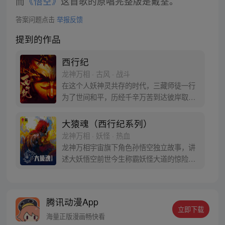
而
《悟空》
这首歌的原唱完整版是戴荃。
答案问题点击
举报反馈
提到的作品
西行纪
龙神万相 · 古风 · 战斗
在这个人妖神灵共存的时代，三藏师徒一行
为了世间和平，历经千辛万苦到达彼岸取
得“永恒之火”拯救苍生，可世间并没有因此
变得美好….随着阴谋慢慢揭露，暗魂四起,
大猿魂（西行纪系列）
为了让“永恒之火”重新归位，小狼妖白狼不
龙神万相 · 妖怪 · 热血
辞万难，找到唐三藏大法师，和他一起重新
龙神万相宇宙旗下角色孙悟空独立故事，讲
寻回徒弟们，组成全新“西行小队”，再度踏
述大妖悟空前世今生称霸妖怪大道的惊险历
上西行之旅……
程。 妖怪大道有自己的生存之道，某日，一
位猴妖因人类的祈愿从天而降，以鬼魈之名
响彻妖界，却因堕入暗魂无法再守护重要之
腾讯动漫App
人…六十年后，他再次破石而出，背负着守
立即下载
护族人的希望和信念打败了妖怪大道的霸
海量正版漫画畅快看