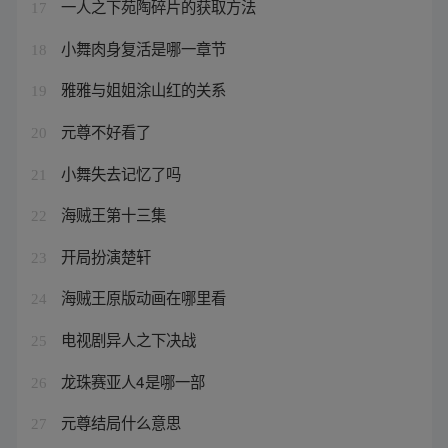
一人之下苑陶碎片的获取方法
17
小舞肉身复活是哪一章节
18
雅雅与姐姐涂山红的关系
19
元尊不好看了
20
小舞失去记忆了吗
21
海贼王第十三集
22
开局扮演楚轩
23
海贼王原版动画在哪里看
24
电视剧异人之下决战
25
龙珠赛亚人4是哪一部
26
元尊结局什么意思
27