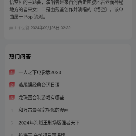
悟空》的主题曲，演唱者是来自河西走廊腹地古老而神秘
地方的者来女；二是由戴荃创作并演唱的《悟空》，该单
曲属于 Pop 流派。
1 个回答
2024年09月26日 02:32
热门问答
一人之下电影版2023
1
燕尾蝶经典台词日语
2
龙珠回合制游戏有哪些
3
和万古最强宗相似的漫画
4
2024年海贼王剧场版强者天下
5
航海王 在线观看国语版
6