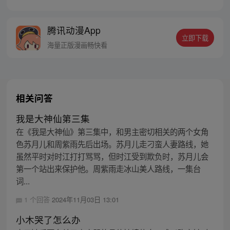
死攒怒气值，随后哥哥江南的到来将江北带
入了修炼者的世界。但是一次意外，江北得
腾讯动漫App
知自己母亲魔女的身份，江北从此踏上了解
立即下载
救被困魔域的母亲的道路。
海量正版漫画畅快看
相关问答
我是大神仙第三集
在《我是大神仙》第三集中，和男主密切相关的两个女角
色苏月儿和周紫雨先后出场。苏月儿走刁蛮人妻路线，她
虽然平时对时江打打骂骂，但时江受到欺负时，苏月儿会
第一个站出来保护他。周紫雨走冰山美人路线，一集台
词...
1 个回答
2024年11月03日 13:01
小木哭了怎么办