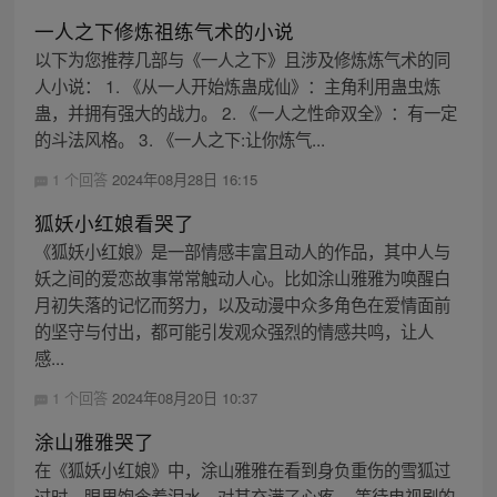
一人之下修炼祖练气术的小说
以下为您推荐几部与《一人之下》且涉及修炼炼气术的同
人小说： 1. 《从一人开始炼蛊成仙》：主角利用蛊虫炼
蛊，并拥有强大的战力。 2. 《一人之性命双全》：有一定
的斗法风格。 3. 《一人之下:让你炼气...
1 个回答
2024年08月28日 16:15
狐妖小红娘看哭了
《狐妖小红娘》是一部情感丰富且动人的作品，其中人与
妖之间的爱恋故事常常触动人心。比如涂山雅雅为唤醒白
月初失落的记忆而努力，以及动漫中众多角色在爱情面前
的坚守与付出，都可能引发观众强烈的情感共鸣，让人
感...
1 个回答
2024年08月20日 10:37
涂山雅雅哭了
在《狐妖小红娘》中，涂山雅雅在看到身负重伤的雪狐过
过时，眼里饱含着泪水，对其充满了心疼。 等待电视剧的