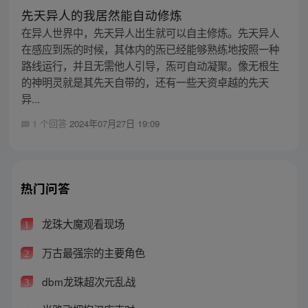
先天异人的我居然能自动修炼
在异人世界中，先天异人出生就可以自主修炼。先天异人
在感应到炁的时候，其体内的炁已经能够熟练地按照一种
路线运行，并且无需他人引导，炁可自动凝聚。像无根生
的神明灵就是其先天自带的，还有一些天资卓越的先天
异...
1 个回答
2024年07月27日 19:09
热门问答
龙珠大魔观看现场
1
万古最强宗的主要角色
2
dbm龙珠超次元乱战
3