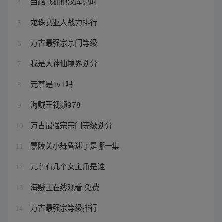
当路飞拥抱汉库克时
4
龙珠赛亚人战力排行
5
万古最强宗宗门等级
6
我是大神仙境界划分
7
元尊是1v1吗
8
海贼王视频978
9
万古最强宗宗门等级划分
10
嘉陵关小舞昏迷了是哪一集
11
元尊有几个女主角是谁
12
海贼王在线观看 免费
13
万古最强宗等级排行
14