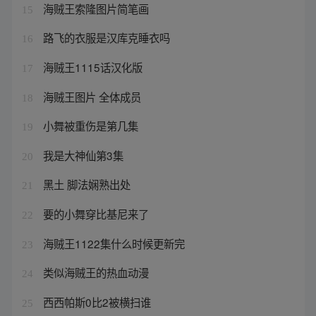
海贼王索隆图片简笔画
15
路飞的衣服是汉库克睡衣吗
16
海贼王1115话汉化版
17
海贼王图片 全体成员
18
小舞被重伤是第几集
19
我是大神仙第3集
20
黑土 脚法娴熟出处
21
要的小舞穿比基尼来了
22
海贼王1122集什么时候更新完
23
类似海贼王的热血动漫
24
西西帕斯0比2被横扫谁
25