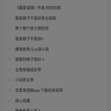
《霸爱谋情》作者 欣欣向荣
4
我家娘子不是妖男主结局
5
那个那个修士很危险
6
我家娘子不是妖0
7
魔鬼鱼秀儿vs游小浪
8
我家的娘子是好人
9
主角穿越成杂草
10
小说男主季
11
恋爱单选题app下载安装官网
12
虐心成魔
13
魔鬼鱼秀儿真人
14