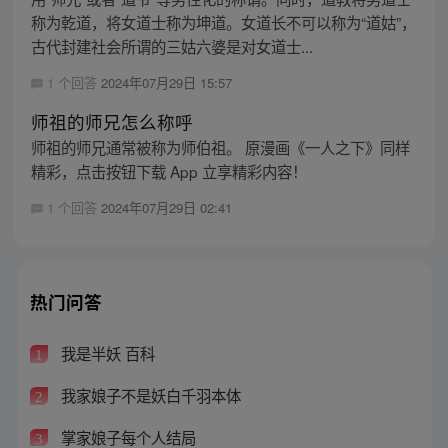
称为乾道，将女道士称为坤道。女道长不可以称为“道姑”，
古代封建社会所谓的三姑六婆是对女道士...
1 个回答
2024年07月29日 15:57
师祖的师兄怎么称呼
师祖的师兄通常被称为师伯祖。 原漫画《一人之下》同样
精彩，点击按钮下载 App 立享精彩内容！
1 个回答
2024年07月29日 02:41
热门问答
我是半妖 百科
1
我家娘子不是妖白千羽本体
2
掌家娘子每个人结局
3