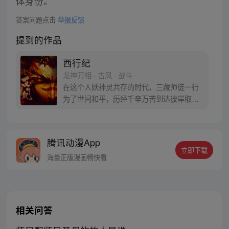
体身份。
答案问题点击
举报反馈
提到的作品
西行纪
龙神万相 · 古风 · 战斗
在这个人妖神灵共存的时代，三藏师徒一行
为了世间和平，历经千辛万苦到达彼岸取
得“永恒之火”拯救苍生，可世间并没有因此
变得美好….随着阴谋慢慢揭露，暗魂四起,
为了让“永恒之火”重新归位，小狼妖白狼不
腾讯动漫App
辞万难，找到唐三藏大法师，和他一起重新
立即下载
寻回徒弟们，组成全新“西行小队”，再度踏
海量正版漫画畅快看
上西行之旅……
相关问答