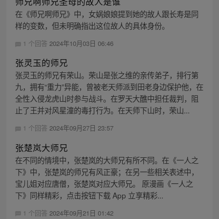
师兄啊师兄圣母的故人是谁
在《师兄啊师兄》中，女娲娘娘提到她的故人跟长寿是同
样的变数，但未明确指出这位故人的具体身份。
1 个回答
2024年10月03日 06:46
张灵玉的师兄
张灵玉的师兄有荣山。荣山是张之维的亲传弟子，排行第
九，拥有“重力”异能，曾被老天师派到田老身边保护他，在
全性入侵龙虎山时参与战斗。在罗天大醮中担任裁判，阻
止了王并对风星潼的毒打行为。在天师下山时，荣山...
1 个回答
2024年09月27日 23:57
张楚岚大师兄
在不同的情境中，张楚岚的大师兄有所不同。在《一人之
下》中，张楚岚的师兄有风正豪；在另一些相关表述中，
宝儿姐对应唐僧，张楚岚对应大师兄。 原漫画《一人之
下》同样精彩，点击按钮下载 App 立享精彩...
1 个回答
2024年09月21日 01:42