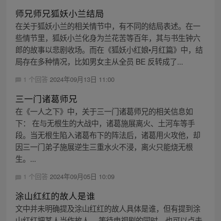
师兄师兄狐妖小兰结局
在关于狐妖小兰的相关情节中，有不同的结局表述。在一
些情节里，狐妖小兰化身为兰花苦等百年，其与书生钟六
郎的故事以悲剧收场。而在《狐妖小红娘•月红篇》中，结
局存在多种情况，比如男女主从全员 BE 反转成了...
1 个回答
2024年09月13日 11:00
三一门诸葛师兄
在《一人之下》中，关于三一门诸葛师兄的相关信息如
下： 在与无根生的大战中，诸葛施展离火、土河车等手
段。当无根生陷入诸葛布下的阵法后，诸葛用火攻他，却
因三一门弟子施展逆生三重水火不浸，离火只能烧无根
生。...
1 个回答
2024年09月05日 10:09
涂山红红的故人是谁
文中并未明确提及涂山红红的故人具体是谁，但有提到涂
山红红把某人当作故人。 等待电视剧的同时，也可以点击