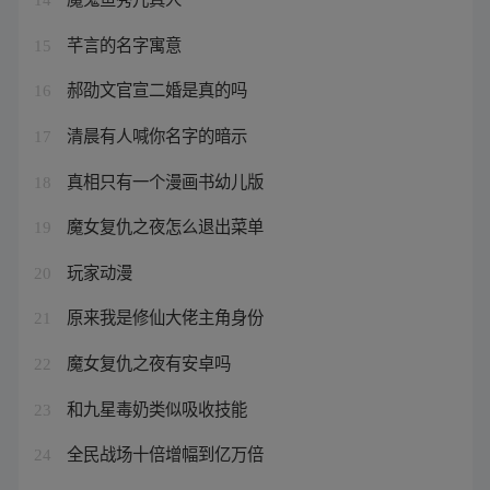
芊言的名字寓意
15
郝劭文官宣二婚是真的吗
16
清晨有人喊你名字的暗示
17
真相只有一个漫画书幼儿版
18
魔女复仇之夜怎么退出菜单
19
玩家动漫
20
原来我是修仙大佬主角身份
21
魔女复仇之夜有安卓吗
22
和九星毒奶类似吸收技能
23
全民战场十倍增幅到亿万倍
24