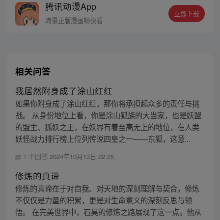
腾讯动漫App
密，张楚岚的生活被彻底颠覆，与冯宝宝一
立即下载
同踏上“异人”之旅。
海量正版漫画畅快看
相关问答
我居然附身成了涂山红红
如果你附身成了涂山红红，那你将承担起众多的责任与挑
战。 从身份地位上看，你是涂山狐族的大当家，也是妖盟
的盟主、狐妖之王，在妖界有着至高无上的地位，在人类
妖怪战力排行榜上位列传说四皇之一——东狐，这意...
1 个回答
2024年10月13日 22:25
修炼的真谛
修炼的真谛在于对自我、对天地的深刻理解与契合。修炼
不仅仅是力量的积累，更是对生命意义的深刻反思与领
悟。 在完美世界中，石昊的修炼之路展现了这一点。他从