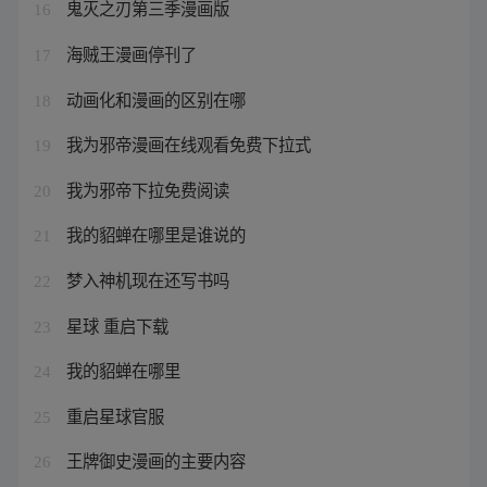
鬼灭之刃第三季漫画版
16
海贼王漫画停刊了
17
动画化和漫画的区别在哪
18
我为邪帝漫画在线观看免费下拉式
19
我为邪帝下拉免费阅读
20
我的貂蝉在哪里是谁说的
21
梦入神机现在还写书吗
22
星球 重启下载
23
我的貂蝉在哪里
24
重启星球官服
25
王牌御史漫画的主要内容
26