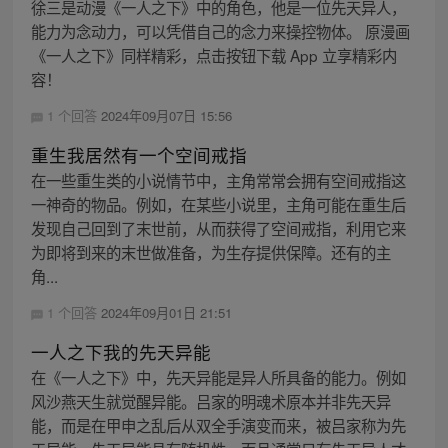
徐三是动漫《一人之下》中的角色，他是一位先天异人，
能力为念动力，可以凭借自己的念力来操控物体。 原漫画
《一人之下》同样精彩，点击按钮下载 App 立享精彩内
容！
1 个回答
2024年09月07日 15:56
重生我居然有一个空间戒指
在一些重生类的小说情节中，主角常常会拥有空间戒指这
一神奇的物品。例如，在某些小说里，主角可能在重生后
发现自己回到了末世前，从而获得了空间戒指，利用它来
为即将到来的末世做准备，为生存提供保障。还有的主
角...
1 个回答
2024年09月01日 21:51
一人之下我的先天异能
在《一人之下》中，先天异能是异人所具备的能力。例如
风沙燕天生就觉醒异能。吕家的明魂术原本并非先天异
能，而是在甲申之乱后从双全手演变而来，被吕家称为先