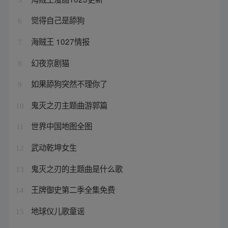
觉得自己是舔狗
6
海贼王 1027情报
7
幻夜京剧猫
8
如果舔狗突然不理你了
9
鬼灭之刃主题曲游郭篇
10
世界中国地图全图
11
武动乾坤女生
12
鬼灭之刃的主题曲是什么歌
13
王牌御史第二季全集免费
14
地球仪儿歌童谣
15