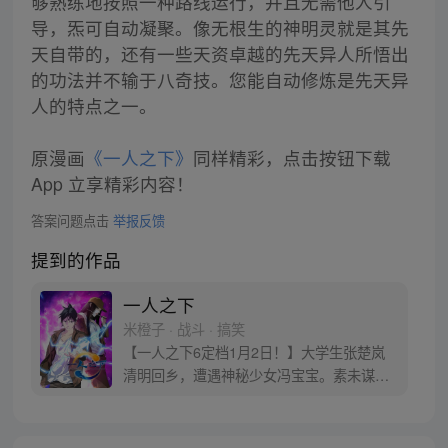
够熟练地按照一种路线运行，并且无需他人引
导，炁可自动凝聚。像无根生的神明灵就是其先
天自带的，还有一些天资卓越的先天异人所悟出
的功法并不输于八奇技。您能自动修炼是先天异
人的特点之一。
原漫画
《一人之下》
同样精彩，点击按钮下载
App 立享精彩内容！
答案问题点击
举报反馈
提到的作品
一人之下
米橙子 · 战斗 · 搞笑
【一人之下6定档1月2日！】大学生张楚岚
清明回乡，遭遇神秘少女冯宝宝。素未谋面
的冯宝宝却对张楚岚异常熟悉，并将其带去
自己打工的快递公司。为了帮冯宝宝寻找她
的身世，也为了查清自己与爷爷身上的秘