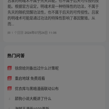
吕家的明魂术不属于先天异能，也不属于后天可传授的技
能。根据官方设定，明魂术是一种特殊性的功法，不属于
先天的随机觉醒功法性，也不属于后天的可传授性。吕家
的明魂术可能是通过功法的特殊性影响了基因繁殖，从
而...
1 个回答
2024年07月24日 11:06
热门问答
徐庶给刘备出过什么计策呢
1
重启地球 免费观看
2
优衣库与黑暗漫画联动公布
3
舔狗小说大概讲了什么
4
海贼王漫画1023更新
5