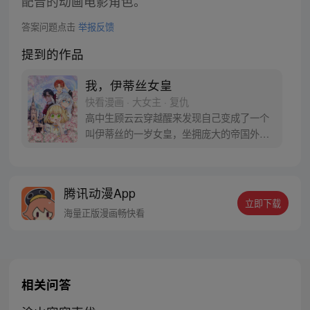
配音的动画电影角色。
答案问题点击
举报反馈
提到的作品
我，伊蒂丝女皇
快看漫画 · 大女主 · 复仇
高中生顾云云穿越醒来发现自己变成了一个
叫伊蒂丝的一岁女皇，坐拥庞大的帝国外，
还是一个被神明祝福的孩子。可这幼年皇帝
不好当，国家表面繁荣实则已经摇摇欲坠，
自己的小命也被一个神秘教会惦记。布满荆
腾讯动漫App
棘的女皇之路上，一个叫克洛洛的孩子来到
立即下载
她的身边，而他的灵魂似乎也不简单
海量正版漫画畅快看
相关问答