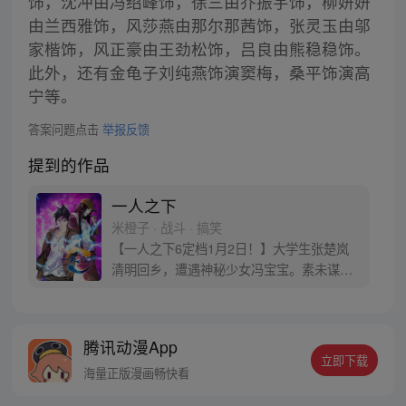
饰，沈冲由冯绍峰饰，徐三由乔振宇饰，柳妍妍
由兰西雅饰，风莎燕由那尔那茜饰，张灵玉由邬
家楷饰，风正豪由王劲松饰，吕良由熊稳稳饰。
此外，还有金龟子刘纯燕饰演窦梅，桑平饰演高
宁等。
答案问题点击
举报反馈
提到的作品
一人之下
米橙子 · 战斗 · 搞笑
【一人之下6定档1月2日！】大学生张楚岚
清明回乡，遭遇神秘少女冯宝宝。素未谋面
的冯宝宝却对张楚岚异常熟悉，并将其带去
自己打工的快递公司。为了帮冯宝宝寻找她
的身世，也为了查清自己与爷爷身上的秘
腾讯动漫App
密，张楚岚的生活被彻底颠覆，与冯宝宝一
立即下载
同踏上“异人”之旅。
海量正版漫画畅快看