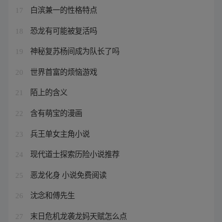
白滨兼一的性格特点
17
恐龙有可能被复活吗
18
神秘复苏杨间成为队长了吗
19
世界首富的烦恼游戏
20
陌上的含义
21
含有萌宝的漫画
22
兵王单女主角小说
23
现代道士探索历险小说推荐
24
恶龙化身 小说免费阅读
25
沈念和傅先生
26
末日危机龙袭龙妈天赋怎么点
27