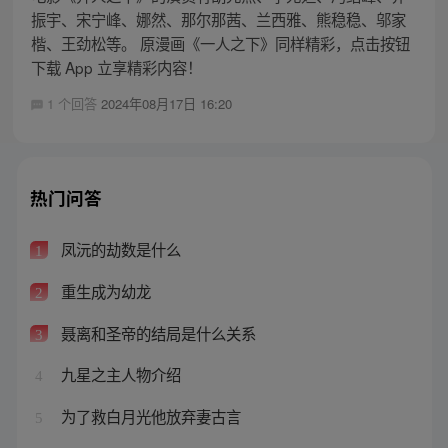
振宇、宋宁峰、娜然、那尔那茜、兰西雅、熊稳稳、邬家
楷、王劲松等。 原漫画《一人之下》同样精彩，点击按钮
下载 App 立享精彩内容！
1 个回答
2024年08月17日 16:20
热门问答
凤沅的劫数是什么
1
重生成为幼龙
2
聂离和圣帝的结局是什么关系
3
九星之主人物介绍
4
为了救白月光他放弃妻古言
5