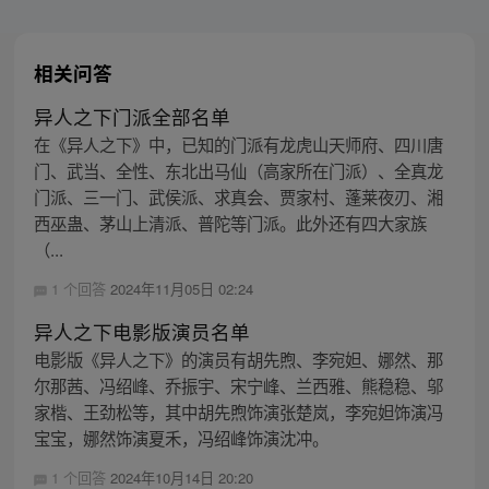
相关问答
异人之下门派全部名单
在《异人之下》中，已知的门派有龙虎山天师府、四川唐
门、武当、全性、东北出马仙（高家所在门派）、全真龙
门派、三一门、武侯派、求真会、贾家村、蓬莱夜刃、湘
西巫蛊、茅山上清派、普陀等门派。此外还有四大家族
（...
1 个回答
2024年11月05日 02:24
异人之下电影版演员名单
电影版《异人之下》的演员有胡先煦、李宛妲、娜然、那
尔那茜、冯绍峰、乔振宇、宋宁峰、兰西雅、熊稳稳、邬
家楷、王劲松等，其中胡先煦饰演张楚岚，李宛妲饰演冯
宝宝，娜然饰演夏禾，冯绍峰饰演沈冲。
1 个回答
2024年10月14日 20:20