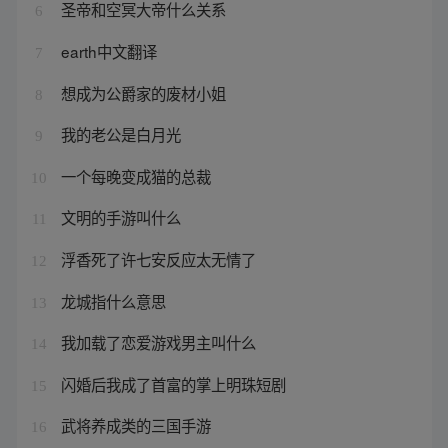
圣帝和空冥大帝什么关系
6
earth中文翻译
7
想成为公爵家的废材小姐
8
我的老公是白月光
9
一个每晚变成猫的总裁
10
文明的手游叫什么
11
浮香死了许七安反应太无情了
12
龙城指什么意思
13
我加载了恋爱游戏男主叫什么
14
闪婚后我成了首富的掌上明珠短剧
15
武将养成类的三国手游
16