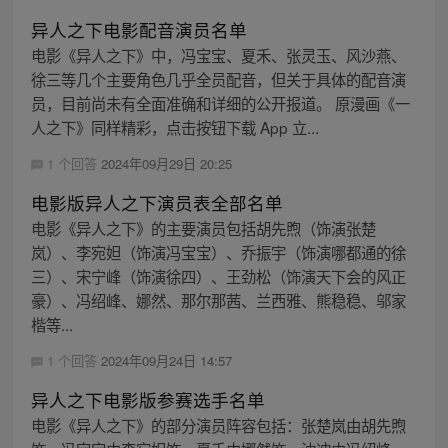
异人之下电影配音演员名单
电影《异人之下》中，冯宝宝、夏禾、张灵玉、风沙燕、
徐三等几个主要角色几乎全员配音，但关于具体的配音演
员，目前尚未有全面准确和详细的公开报道。 原漫画《一
人之下》同样精彩，点击按钮下载 App 立...
1 个回答
2024年09月29日 20:25
电影版异人之下演员表全部名单
电影《异人之下》的主要演员包括胡先煦（饰演张楚
岚）、李宛妲（饰演冯宝宝）、乔振宇（饰演哪都通的徐
三）、宋宁峰（饰演徐四）、王劲松（饰演天下会的风正
豪）、冯绍峰、娜然、那尔那茜、兰西雅、熊稳稳、邬家
楷等...
1 个回答
2024年09月24日 14:57
异人之下电影版参赛选手名单
电影《异人之下》的部分演员阵容包括：张楚岚由胡先煦