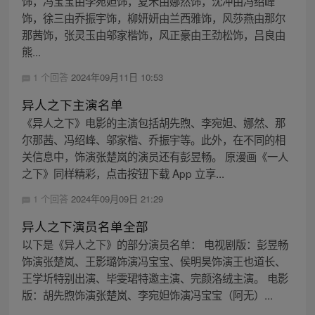
饰，冯宝宝由李宛妲饰，夏禾由娜然饰，沈冲由冯绍峰
饰，徐三由乔振宇饰，柳妍妍由兰西雅饰，风莎燕由那尔
那茜饰，张灵玉由邬家楷饰，风正豪由王劲松饰，吕良由
熊...
1 个回答
2024年09月11日 10:53
异人之下主演名单
《异人之下》电影的主演包括胡先煦、李宛妲、娜然、那
尔那茜、冯绍峰、邬家楷、乔振宇等。此外，在不同的相
关信息中，饰演张楚岚的演员还有彭昱畅。 原漫画《一人
之下》同样精彩，点击按钮下载 App 立享...
1 个回答
2024年09月09日 21:29
异人之下演员名单全部
以下是《异人之下》的部分演员名单： 电视剧版：彭昱畅
饰演张楚岚、王影璐饰演冯宝宝、侯明昊饰演王也道长、
王学圻特别出演、毕雯珺特邀主演、完颜洛绒主演。 电影
版：胡先煦饰演张楚岚、李宛妲饰演冯宝宝（阿无）...