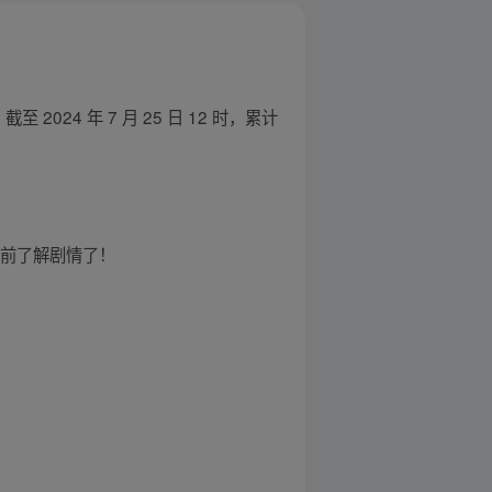
24 年 7 月 25 日 12 时，累计
提前了解剧情了！