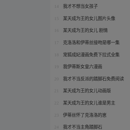
我才不想当女孩子
14
某天成为王的女儿图片头像
15
某天成为王的女儿 剧情
16
克洛洛和伊蒂丝接吻是哪一集
17
宠狐成妃漫画免费下拉式全集
18
我伊蒂斯女皇六漫画
19
我才不当反派的踏脚石免费阅读
20
某天成为王的女儿动画版
21
某天成为王的女儿谁是男主
22
伊蒂丝怀了克洛洛的崽
23
我才不当主角踏脚石
24