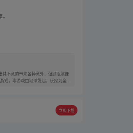
事。
游戏，本游戏由地球发起，玩家为全人
立即下载