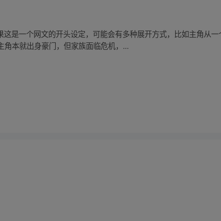
。如果这是一个网文的开头设定，可能会有多种展开方式，比如主角从
角本就出身豪门，但家族面临危机，...