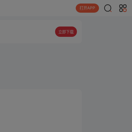
打开APP
立即下载