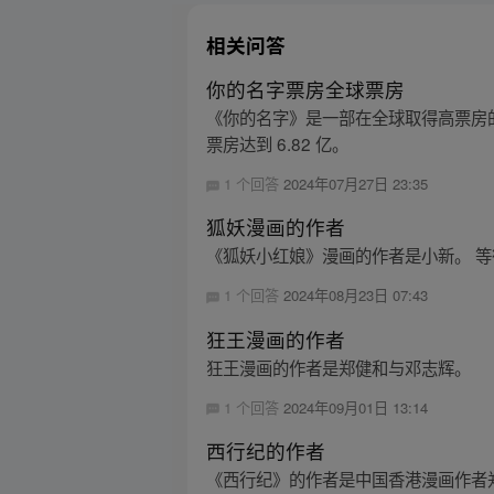
相关问答
你的名字票房全球票房
《你的名字》是一部在全球取得高票房的动画
票房达到 6.82 亿。
1 个回答
2024年07月27日 23:35
狐妖漫画的作者
《狐妖小红娘》漫画的作者是小新。 
1 个回答
2024年08月23日 07:43
狂王漫画的作者
狂王漫画的作者是郑健和与邓志辉。
1 个回答
2024年09月01日 13:14
西行纪的作者
《西行纪》的作者是中国香港漫画作者