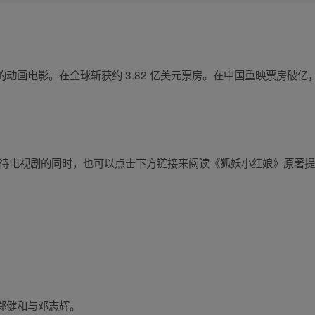
电影。在全球斩获约 3.82 亿美元票房。在中国重映票房破亿，截至 20
等待电视剧的同时，也可以点击下方链接来阅读《狐妖小红娘》原著
郑健和与邓志辉。