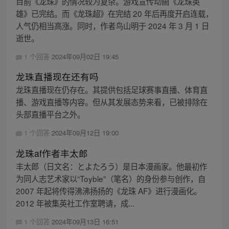
目前《龙珠》的情况较为复杂。游戏宣传动画《龙珠英
雄》已完结。而《龙珠超》在完结 20 年后再度开启连载，
人气仍相当高涨。同时，作者鸟山明于 2024 年 3 月 1 日
逝世。
1 个回答
2024年09月02日 19:45
龙珠直播现在还有吗
龙珠直播现在仍存在。其提供包括足球赛事直播、体育直
播、游戏直播等内容。但从其发展态势来看，已被排除在
头部直播平台之外。
1 个回答
2024年09月12日 19:00
龙珠af作者丰太郎
丰太郎（日文名：とよたろう）是日本漫画家。他最初作
为同人志艺术家以“Toyble”（笔名）的身份参与创作，自
2007 年起将传得沸沸扬扬的《龙珠 AF》进行漫画化。
2012 年被集英社工作室聘请，成...
1 个回答
2024年09月13日 16:51