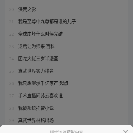
洪荒之影
20
我是至尊中九尊都是谁的儿子
21
全球崩坏什么时候完结
22
退后让为师来 百科
23
团宠大佬三岁半漫画
24
真武世界实力排名
25
我只想继承千亿家产 起点
26
手术直播间苏云喜欢谁
27
我被系统托管小说
28
真武世界林铭出场
29
好看的完本玄幻小说排行榜
继续浏览精彩内容
30