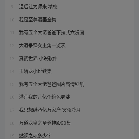
退后让为师来 精校
9
我是至尊漫画全集
10
我有五个大佬爸爸下拉式六漫画
11
大道争锋女主角一览表
12
真武世界 小说软件
13
玉娇龙小说续集
14
我有五个大佬爸爸图片高清壁纸
15
洪荒我的几亿个绝色老婆
16
我只想继承亿万家产 冥夜冷月
17
万道龙皇之至尊神殿90集
18
燃钢之魂多少字
19