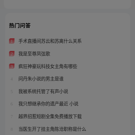
热门问答
手术直播间苏云和苏离什么关系
1
我是至尊凤弦歌
2
疯狂神豪玩科技女主角有哪些
3
问丹朱小说的男主是谁
4
我被系统托管了有声小说
5
我只想继承你的遗产最近 小说
6
越界招惹短剧全集免费播放下载
7
当医生开了挂主角陈沧职称是什么
8