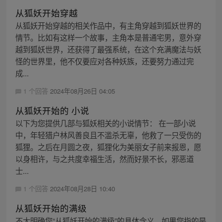
从狐妖开始穿越
从狐妖开始穿越的相关作品中，有主角穿越到狐妖世界的
情节。比如有这样一个故事，主角本是普通宅男，意外穿
越到狐妖世界，还获得了最强系统，在这个充满魔法与妖
怪的世界里，他不仅要应对各种妖族，还要努力通过完
成...
1 个回答
2024年08月26日 04:05
从狐妖开始的 小说
以下为您提供几部与狐妖相关的小说情节： 在一部小说
中，年轻猎户林风善良且不滥杀无辜，他救了一只受伤的
狐狸。之后在月圆之夜，狐狸化为美丽女子前来报恩，愿
以身相许，与之共度幸福生活，然而好景不长，邪恶道
士...
1 个回答
2024年08月28日 10:40
从狐妖开始的满级
不太明确您“从狐妖开始的满级”的具体含义。如果您指的是