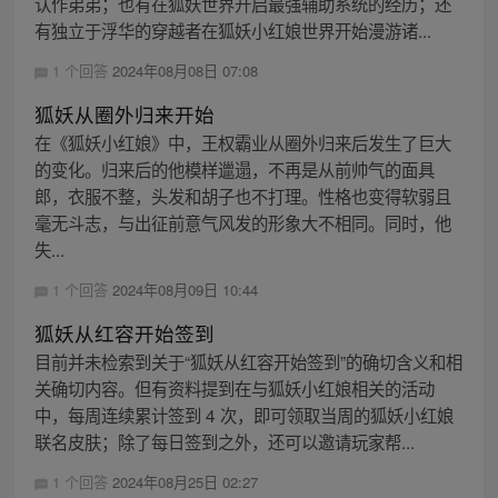
认作弟弟；也有在狐妖世界开启最强辅助系统的经历；还
有独立于浮华的穿越者在狐妖小红娘世界开始漫游诸...
1 个回答
2024年08月08日 07:08
狐妖从圈外归来开始
在《狐妖小红娘》中，王权霸业从圈外归来后发生了巨大
的变化。归来后的他模样邋遢，不再是从前帅气的面具
郎，衣服不整，头发和胡子也不打理。性格也变得软弱且
毫无斗志，与出征前意气风发的形象大不相同。同时，他
失...
1 个回答
2024年08月09日 10:44
狐妖从红容开始签到
目前并未检索到关于“狐妖从红容开始签到”的确切含义和相
关确切内容。但有资料提到在与狐妖小红娘相关的活动
中，每周连续累计签到 4 次，即可领取当周的狐妖小红娘
联名皮肤；除了每日签到之外，还可以邀请玩家帮...
1 个回答
2024年08月25日 02:27