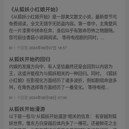
《从狐妖小红娘开始》
《从狐妖小红娘开始》是一部美文散文小说，最新章节可
免费阅读，全文无错字无防盗内容。第一章中，主角楚风
在一片漆黑中拼命狂奔，身后似乎有致命恐怖之物跟随。
您可前往香菇小说网阅读。 等待电视剧的同时，...
1 个回答
2024年08月07日 18:57
从狐妖开始的回归
内娱的发展方向中，有人坚信最终还是会回到以内容为
王，这或许能视为与狐妖相关的一种回归。同时，《狐妖
小红娘》在影视化方面经历了诸多波折，例如剧组命途多
舛，在角色选择等方面经历了一番变化。 等待电视...
1 个回答
2024年08月08日 07:00
从狐妖开始漫游
以下是一些与“从狐妖开始漫游”相关的信息： 有穿越到狐
妖世界，像东方白穿越后体内多了一棵花，还被鲜花之主