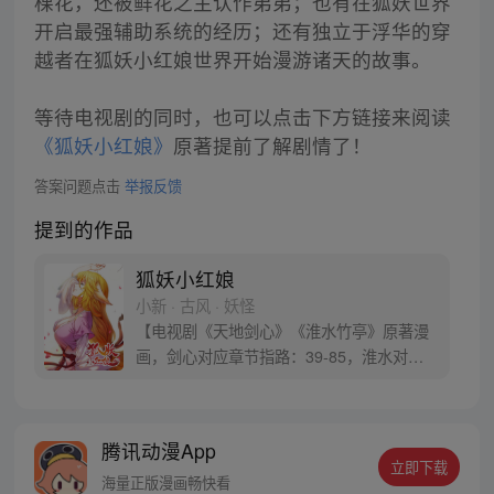
棵花，还被鲜花之主认作弟弟；也有在狐妖世界
开启最强辅助系统的经历；还有独立于浮华的穿
越者在狐妖小红娘世界开始漫游诸天的故事。
等待电视剧的同时，也可以点击下方链接来阅读
《狐妖小红娘》
原著提前了解剧情了！
答案问题点击
举报反馈
提到的作品
狐妖小红娘
小新 · 古风 · 妖怪
【电视剧《天地剑心》《淮水竹亭》原著漫
画，剑心对应章节指路：39-85，淮水对应
章节指路272-301】 迷糊萝莉小狐妖，正太
道士没节操。自古人妖生死恋，千载孽缘一
线牵。（每周周四更新。）
腾讯动漫App
立即下载
海量正版漫画畅快看