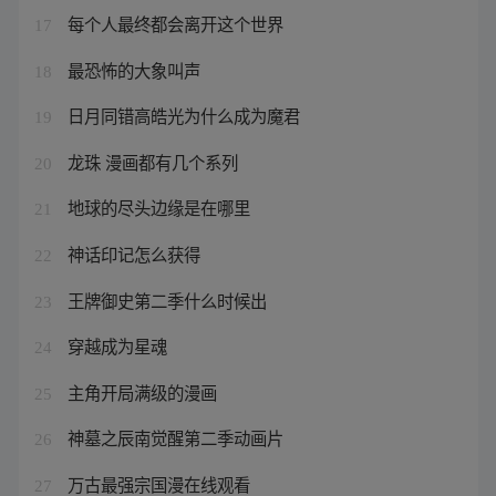
每个人最终都会离开这个世界
17
最恐怖的大象叫声
18
日月同错高皓光为什么成为魔君
19
龙珠 漫画都有几个系列
20
地球的尽头边缘是在哪里
21
神话印记怎么获得
22
王牌御史第二季什么时候出
23
穿越成为星魂
24
主角开局满级的漫画
25
神墓之辰南觉醒第二季动画片
26
万古最强宗国漫在线观看
27