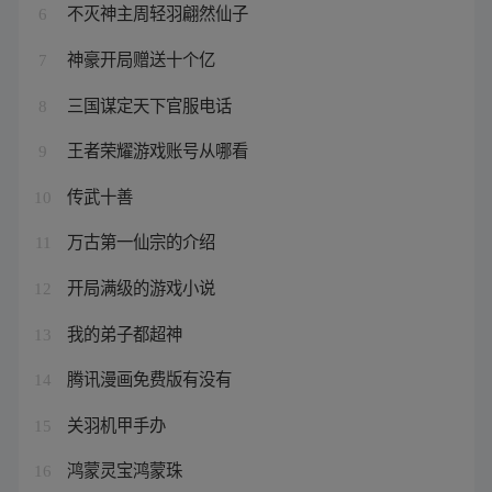
不灭神主周轻羽翩然仙子
6
神豪开局赠送十个亿
7
三国谋定天下官服电话
8
王者荣耀游戏账号从哪看
9
传武十善
10
万古第一仙宗的介绍
11
开局满级的游戏小说
12
我的弟子都超神
13
腾讯漫画免费版有没有
14
关羽机甲手办
15
鸿蒙灵宝鸿蒙珠
16