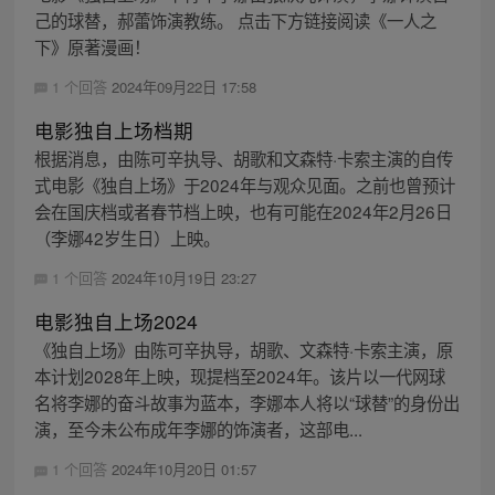
己的球替，郝蕾饰演教练。 点击下方链接阅读《一人之
下》原著漫画！
1 个回答
2024年09月22日 17:58
电影独自上场档期
根据消息，由陈可辛执导、胡歌和文森特·卡索主演的自传
式电影《独自上场》于2024年与观众见面。之前也曾预计
会在国庆档或者春节档上映，也有可能在2024年2月26日
（李娜42岁生日）上映。
1 个回答
2024年10月19日 23:27
电影独自上场2024
《独自上场》由陈可辛执导，胡歌、文森特·卡索主演，原
本计划2028年上映，现提档至2024年。该片以一代网球
名将李娜的奋斗故事为蓝本，李娜本人将以“球替”的身份出
演，至今未公布成年李娜的饰演者，这部电...
1 个回答
2024年10月20日 01:57