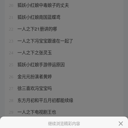
狐妖小红娘中毒娘子的丈夫
20
狐妖小红娘南国蓝蝶鸢
21
一人之下21册讲的哪
22
一人之下冯宝宝跟谁在一起了
23
一人之下之张灵玉
24
狐妖小红娘手游停运原因
25
金元元扮演者黄婷
26
徐三喜欢冯宝宝吗
27
东方月初和平丘月初都能续缘
28
一人之下电视剧王也
29
一人之下张怀义是好人吗
继续浏览精彩内容
30