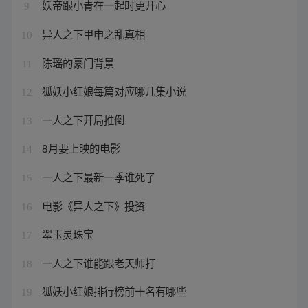
妖帝跟小青在一起时更开心
9
异人之下甲申之乱真相
10
陈瑶的豪门背景
11
狐妖小红娘每篇对应哪几集小说
12
一人之下开局推倒
13
8月要上映的电影
14
一人之下最新一季谁死了
15
电影《异人之下》投资
16
翠玉灵珠宝
17
一人之下谁能跟老天师打
18
狐妖小红娘排行榜前十名有哪些
19