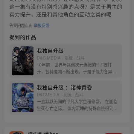
这一集有没有特别感兴趣的点呀？是关于男主的
实力提升，还是和其他角色的互动之类的呢
答案问题点击
举报反馈
提到的作品
我独自升级
D&C MEDIA · 系统 · 战斗
10年前，世界与其他次元连接的“门”被打
开，各种魔物不断出现，于是乎能力各异的
猎魔者也随之出现，被称为“猎人”。程肖宇
是一名实力最弱的E级猎人，在一次挑战任
我独自升级 ：诸神黄昏
务中，遇到了可怕的隐藏挑战。生死存亡之
D&CMEDIA · 系统 · 战斗
际，他居然获得了升级系统！在系统的利用
一直默默无闻的平凡大学生程修豪， 在面临
下，他能成为最强猎人吗？
生死存亡之际， 体内沉睡的特殊血统得到觉
醒！ “站起来。” 凌驾于死亡之上，支配亡灵
的猎人， 敬请关注程修豪的打怪升级之路！
* 本作品沿用了《我独自升级》的世界观。
腾讯动漫App