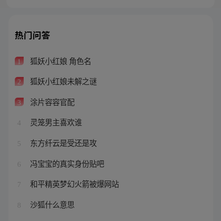
热门问答
狐妖小红娘 角色名
1
狐妖小红娘未解之谜
2
涂片容容官配
3
灵笼男主喜欢谁
4
东方纤云是受还是攻
5
冯宝宝的真实身份贴吧
6
和平精英梦幻火箭被爆网站
7
沙狐什么意思
8