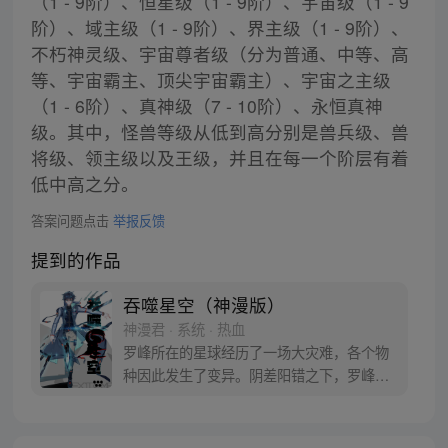
（1 - 9阶）、恒星级（1 - 9阶）、宇宙级（1 - 9
阶）、域主级（1 - 9阶）、界主级（1 - 9阶）、
不朽神灵级、宇宙尊者级（分为普通、中等、高
等、宇宙霸主、顶尖宇宙霸主）、宇宙之主级
（1 - 6阶）、真神级（7 - 10阶）、永恒真神
级。其中，怪兽等级从低到高分别是兽兵级、兽
将级、领主级以及王级，并且在每一个阶层有着
低中高之分。
答案问题点击
举报反馈
提到的作品
吞噬星空（神漫版）
神漫君 · 系统 · 热血
罗峰所在的星球经历了一场大灾难，各个物
种因此发生了变异。阴差阳错之下，罗峰得
到了陨墨星主人的传承，成为了世界三大强
者之一。然而，在某次与星空吞噬巨兽的大
战中，罗峰不慎失去了肉身。于是，他趁机