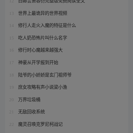
白卿言萧容衍完整版免费阅读全文
12
世界上最诡异的世界视频
13
修行人走火入魔的特征是什么
14
吃人奶恐怖片叫什么名字
15
修行时心魔越来越强大
16
神豪从开学报到开始
17
陆爷的小娇娇是玄门祖师爷
18
庶女攻略有声小说梁小渔
19
万界垃圾桶
20
无敌回收系统
21
魔灵召唤克罗尼柯战记
22