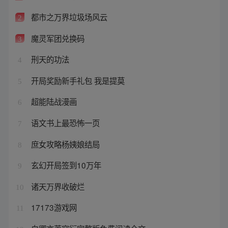
都市之万界垃圾场风云
2
魔灵军团兑换码
3
刑天的功法
4
开局奖励新手礼包 我是提莫
5
超能陆战漫画
6
语文书上最恐怖一页
7
庶女攻略杨姨娘结局
8
玄幻开局签到10万年
9
诸天万界收破烂
10
17173游戏网
11