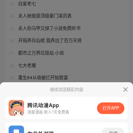
白家老七
23
夫人她竟是顶级豪门演员表
24
夫人你马甲又掉了小说免费听书
25
开局养兵仙棺 我养出了百万天将
26
都市之万界垃圾站 小说
27
七大老魔
28
重生84从收破烂开始致富
29
魔功怎样修炼
继续浏览精彩内容
30
腾讯动漫App
打开APP
海量漫画 新人7天免费看
腾讯漫画
起点读书
QQ阅读
网站备案/许可证号：粤B2-20090059-5