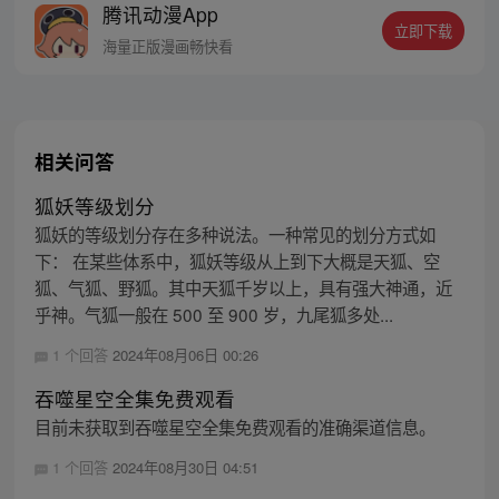
腾讯动漫App
取而代之，成为了新的星空吞噬巨兽，同时
立即下载
还形成了人类分身。最终，罗峰迈出了他所
海量正版漫画畅快看
在的星球，走向了宇宙
相关问答
狐妖等级划分
狐妖的等级划分存在多种说法。一种常见的划分方式如
下： 在某些体系中，狐妖等级从上到下大概是天狐、空
狐、气狐、野狐。其中天狐千岁以上，具有强大神通，近
乎神。气狐一般在 500 至 900 岁，九尾狐多处...
1 个回答
2024年08月06日 00:26
吞噬星空全集免费观看
目前未获取到吞噬星空全集免费观看的准确渠道信息。
1 个回答
2024年08月30日 04:51