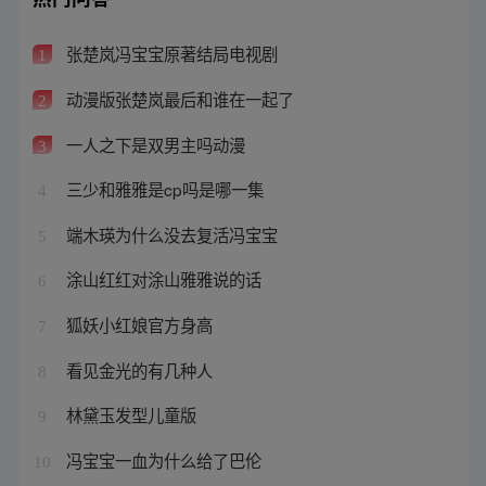
张楚岚冯宝宝原著结局电视剧
1
动漫版张楚岚最后和谁在一起了
2
一人之下是双男主吗动漫
3
三少和雅雅是cp吗是哪一集
4
端木瑛为什么没去复活冯宝宝
5
涂山红红对涂山雅雅说的话
6
狐妖小红娘官方身高
7
看见金光的有几种人
8
林黛玉发型儿童版
9
冯宝宝一血为什么给了巴伦
10