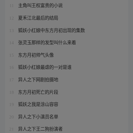
主角叫王权富贵的小说
11
夏禾江北最后的结局
12
狐妖小红娘中东方月初出现的集数
13
张灵玉那样的发型叫什么来着
14
东方月初帅气头像
15
狐妖小红娘最虐的一对是谁
16
异人之下网剧拍摄地
17
东方月初死亡的片段
18
狐妖之我是涂山容容
19
异人之下小演员名单
20
异人之下王二狗扮演者
21