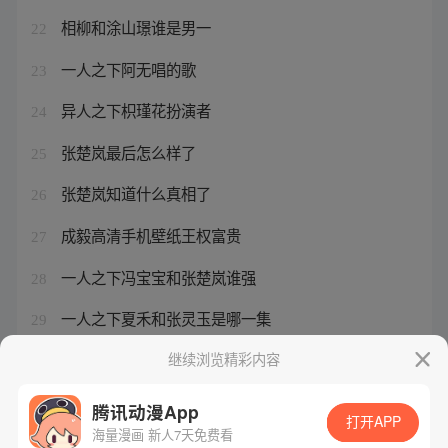
相柳和涂山璟谁是男一
22
一人之下阿无唱的歌
23
异人之下枳瑾花扮演者
24
张楚岚最后怎么样了
25
张楚岚知道什么真相了
26
成毅高清手机壁纸王权富贵
27
一人之下冯宝宝和张楚岚谁强
28
一人之下夏禾和张灵玉是哪一集
29
张灵玉那样的发型叫什么名字
继续浏览精彩内容
30
腾讯动漫App
打开APP
海量漫画 新人7天免费看