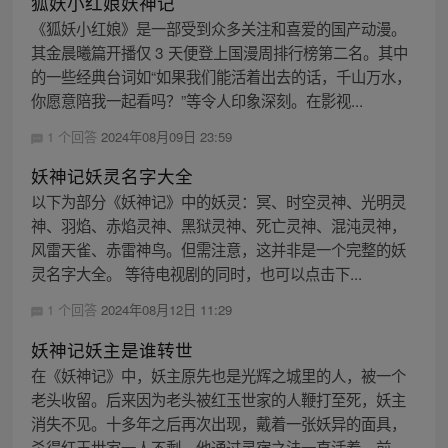
狐妖小红娘妖神记
《狐妖小红娘》是一部受到众多关注和喜爱的国产动漫。
其金晨曦篇开播仅 3 天便登上国漫周排行榜第二名。其中
的一些经典台词如“如果我们能活着出去的话，千山万水，
你愿意陪我一起看吗？”等令人印象深刻。在影视...
1 个回答
2024年08月09日 23:59
妖神记妖灵名字大全
以下为部分《妖神记》中的妖灵：冥、时空灵神、光明灵
神、羽焰、赤焰灵神、黑狱灵神、死亡灵神、混沌灵神，
风雷天雀、赤雷神鸟。但需注意，这并非是一个完整的妖
灵名字大全。 等待电视剧的同时，也可以点击下...
1 个回答
2024年08月12日 11:29
妖神记妖主是谁转世
在《妖神记》中，妖主原先也是光辉之城里的人，被一个
老头收留。后来因为老头被红玉世家的人鞭打至死，妖主
消失不见。十多年之后再次出现，戴着一张妖异的面具，
杀得红玉世家一人不剩。他通过灵宿之法一直活着，前