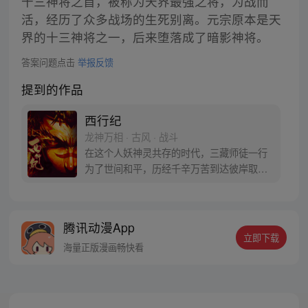
十三神将之首，被称为天界最强之将，为战而
活，经历了众多战场的生死别离。元宗原本是天
界的十三神将之一，后来堕落成了暗影神将。
答案问题点击
举报反馈
提到的作品
西行纪
龙神万相 · 古风 · 战斗
在这个人妖神灵共存的时代，三藏师徒一行
为了世间和平，历经千辛万苦到达彼岸取
得“永恒之火”拯救苍生，可世间并没有因此
变得美好….随着阴谋慢慢揭露，暗魂四起,
为了让“永恒之火”重新归位，小狼妖白狼不
腾讯动漫App
辞万难，找到唐三藏大法师，和他一起重新
立即下载
寻回徒弟们，组成全新“西行小队”，再度踏
海量正版漫画畅快看
上西行之旅……