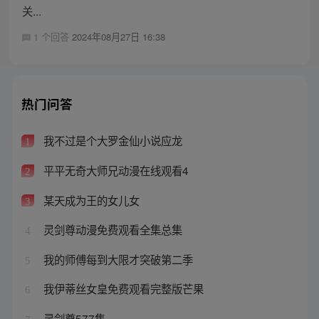
关...
1 个回答
2024年08月27日 16:38
热门问答
我不过是个大罗金仙小说应龙
1
平平无奇大师兄动漫在线观看4
2
某天成为王的女儿女
3
灵剑尊动漫免费观看全集总集
4
我的师傅每到大限才突破第二季
5
我伊蒂丝女皇免费观看完整版芒果
6
灵剑尊577集