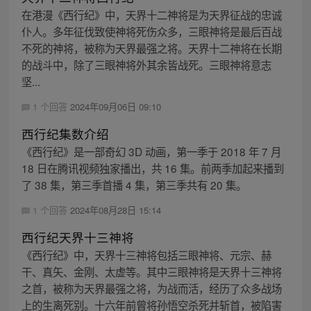
在港漫《西行纪》中，天界十二神将是为天界征战的忠诚
仆人。多年征伐致使神将死伤众多，三眼神将是最后百战
不死的神将，被称为天界最强之将。天界十二神将在长期
的战斗中，除了三眼神将外其余皆战死。三眼神将意志
坚...
1 个回答
2024年09月06日 09:10
西行纪集数介绍
《西行纪》是一部奇幻 3D 动画，第一季于 2018 年 7 月
18 日在腾讯视频独家播出，共 16 集。前两季加起来播到
了 38 集，第三季首播 4 集，第三季共有 20 集。
1 个回答
2024年08月28日 15:14
西行纪天界十三神将
《西行纪》中，天界十三神将包括三眼神将、元宗、赫
干、真矢、金刚、太虚等。其中三眼神将是天界十三神将
之首，被称为天界最强之将，为战而活，经历了众多战场
上的生离死别。十六年前曾将孙悟空杀死并斩首，被陷害