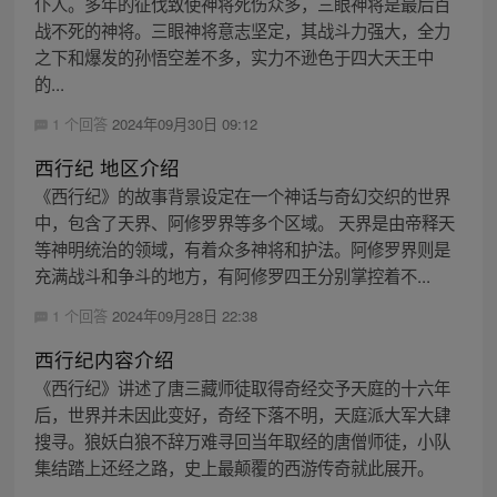
仆人。多年的征伐致使神将死伤众多，三眼神将是最后百
战不死的神将。三眼神将意志坚定，其战斗力强大，全力
之下和爆发的孙悟空差不多，实力不逊色于四大天王中
的...
1 个回答
2024年09月30日 09:12
西行纪 地区介绍
《西行纪》的故事背景设定在一个神话与奇幻交织的世界
中，包含了天界、阿修罗界等多个区域。 天界是由帝释天
等神明统治的领域，有着众多神将和护法。阿修罗界则是
充满战斗和争斗的地方，有阿修罗四王分别掌控着不...
1 个回答
2024年09月28日 22:38
西行纪内容介绍
《西行纪》讲述了唐三藏师徒取得奇经交予天庭的十六年
后，世界并未因此变好，奇经下落不明，天庭派大军大肆
搜寻。狼妖白狼不辞万难寻回当年取经的唐僧师徒，小队
集结踏上还经之路，史上最颠覆的西游传奇就此展开。