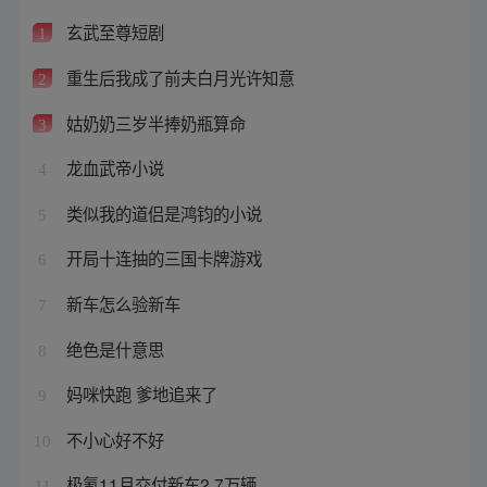
玄武至尊短剧
1
重生后我成了前夫白月光许知意
2
姑奶奶三岁半捧奶瓶算命
3
龙血武帝小说
4
类似我的道侣是鸿钧的小说
5
开局十连抽的三国卡牌游戏
6
新车怎么验新车
7
绝色是什意思
8
妈咪快跑 爹地追来了
9
不小心好不好
10
极氪11月交付新车2.7万辆
11