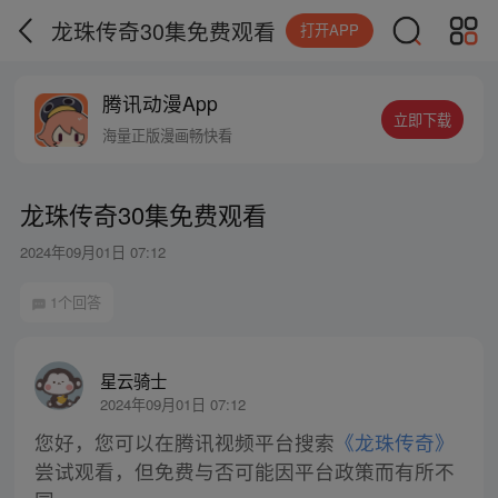
龙珠传奇30集免费观看
打开APP
腾讯动漫App
立即下载
海量正版漫画畅快看
龙珠传奇30集免费观看
2024年09月01日 07:12
1个回答
星云骑士
2024年09月01日 07:12
您好，您可以在腾讯视频平台搜索
《龙珠传奇》
尝试观看，但免费与否可能因平台政策而有所不