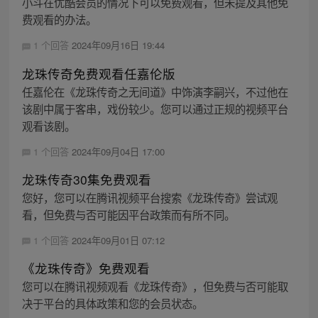
小斗在优酷会员的情况下可以免费观看，但未提及其他免
费观看的办法。
1 个回答
2024年09月16日 19:44
龙珠传奇免费观看任嘉伦版
任嘉伦在《龙珠传奇之无间道》中饰演李嗣兴，不过他在
该剧中属于客串，戏份较少。您可以通过正规的视频平台
观看该剧。
1 个回答
2024年09月04日 17:00
龙珠传奇30集免费观看
您好，您可以在腾讯视频平台搜索《龙珠传奇》尝试观
看，但免费与否可能因平台政策而有所不同。
1 个回答
2024年09月01日 07:12
《龙珠传奇》免费观看
您可以在腾讯视频观看《龙珠传奇》，但免费与否可能取
决于平台的具体政策和您的会员状态。