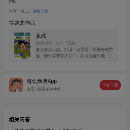
同。
答案问题点击
举报反馈
提到的作品
龙珠
翻翻动漫 · 战斗 · 热血
很久很久以前，地球上散落着七颗神奇的龙
珠，传说只要聚齐它们，神龙就会出现，并
可以为人实现一个愿望。为了寻找龙珠，布
尔玛和孙悟空踏上了奇妙的寻珠之旅……
腾讯动漫App
立即下载
海量正版漫画畅快看
相关问答