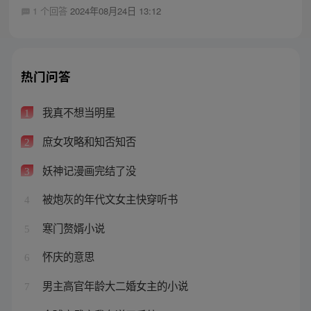
1 个回答
2024年08月24日 13:12
热门问答
我真不想当明星
1
庶女攻略和知否知否
2
妖神记漫画完结了没
3
被炮灰的年代文女主快穿听书
4
寒门赘婿小说
5
怀庆的意思
6
男主高官年龄大二婚女主的小说
7