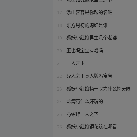
涂山容容是你起的名吧
17
东方月初的媳妇是谁
18
狐妖小红娘男主几个老婆
19
王也冯宝宝有戏吗
20
一人之下三
21
异人之下真人版冯宝宝
22
狐妖小红娘杨一叹为什么挖天眼
23
龙湾有什么好玩的
24
冯绍峰一人之下
25
狐妖小红娘镜花缘在哪看
26