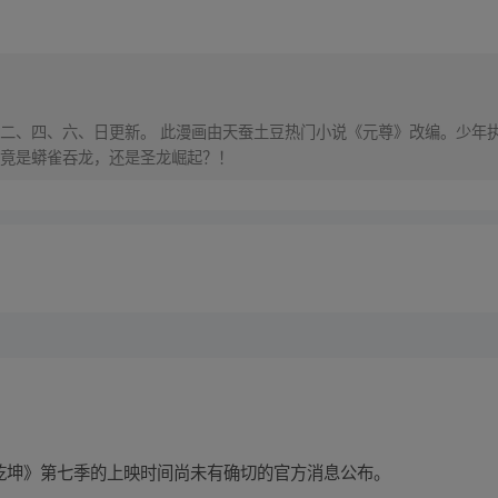
，每周二、四、六、日更新。 此漫画由天蚕土豆热门小说《元尊》改编。少
竟是蟒雀吞龙，还是圣龙崛起？！
于《武动乾坤》第七季的上映时间尚未有确切的官方消息公布。