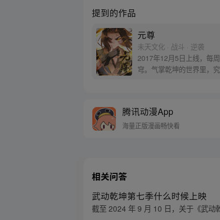
提到的作品
元尊
未天文化 · 战斗 · 逆袭
2017年12月5日上线
穹。气掌乾坤的世界里，究
腾讯动漫App
海量正版漫画畅快看
相关问答
武动乾坤第七季什么时候上映
截至 2024 年 9 月 10 日，关