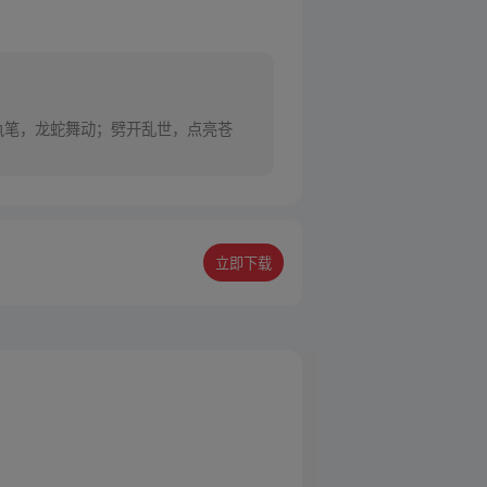
年执笔，龙蛇舞动；劈开乱世，点亮苍
立即下载