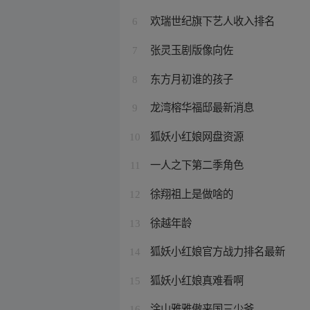
欢瑞世纪旗下艺人收入排名
6
张灵玉剧版像向佐
7
东方月初谁的孩子
8
龙湾榕华福邸最新消息
9
狐妖小红娘网盘资源
10
一人之下第二季角色
11
徐翔祖上是做啥的
12
徐越年龄
13
狐妖小红娘官方战力排名最新
14
狐妖小红娘真难看啊
15
涂山雅雅傲来国三少爷
16