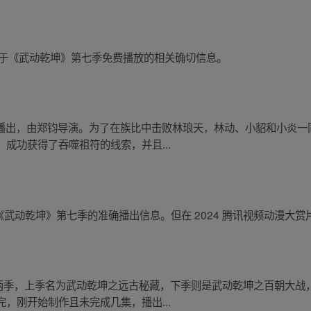
尚未有关于《武动乾坤》第七季免费播放的相关确切信息。
大陆播出，由郑钧导演。为了在族比中击败林琅天，林动、小貂和小炎
成功获得了吞噬祖符的线索，并且...
未有关于《武动乾坤》第七季的准确播出信息。但在 2024 腾讯视频动漫
下两季，上季名为武动乾坤之远古秘藏，下季则是武动乾坤之百朝大战，
，刚开始制作且未完成几集，播出...