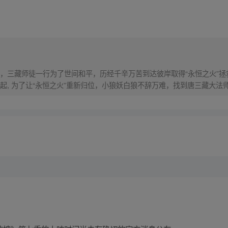
，三藏师徒一行为了世间和平，历经千辛万苦到达彼岸取得“永恒之火”拯
起, 为了让“永恒之火”重新归位，小狼妖白狼不辞万难，找到唐三藏大法
西行之旅……