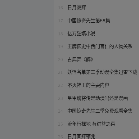
日月双辉
16
中国惊奇先生第58集
17
亿万狂婿小说
18
王牌御史中西门官仁的人物关系
19
古典舞《醉》
20
妖怪名单第二季动漫全集迅雷下载
21
不灭神王的主要内容
22
星甲魂将传是动漫吗还是漫画
23
中国惊奇先生二季免费观看全集
24
流年行禄地 有进益之喜
25
日月同辉预兆
26