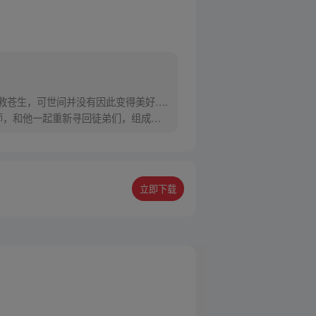
救苍生，可世间并没有因此变得美好….
师，和他一起重新寻回徒弟们，组成全
立即下载