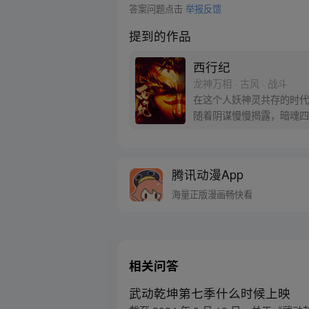
答案问题点击
举报反馈
提到的作品
西行纪
龙神万相 · 古风 · 战斗
在这个人妖神灵共存的时代
随着阴谋慢慢揭露，暗魂四
新“西行小队”，再度踏上
腾讯动漫App
海量正版漫画畅快看
相关问答
武动乾坤第七季什么时候上映