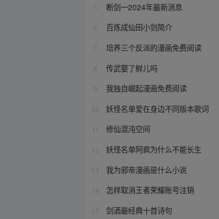
断剑一2024年最新消息
5
百炼成仙田小剑简介
6
培养三个反派的漫画免费阅读
7
传武娶了鲜儿吗
8
我独自崛起漫画免费阅读
9
妖怪名单爱在身边不同版本歌词
10
修仙混沌空间
11
妖怪名单阿疯为什么不能长生
12
我为邪帝漫画是什么小说
13
怎样取消王者荣耀账号注销
14
剑酒最经典十首诗句
15