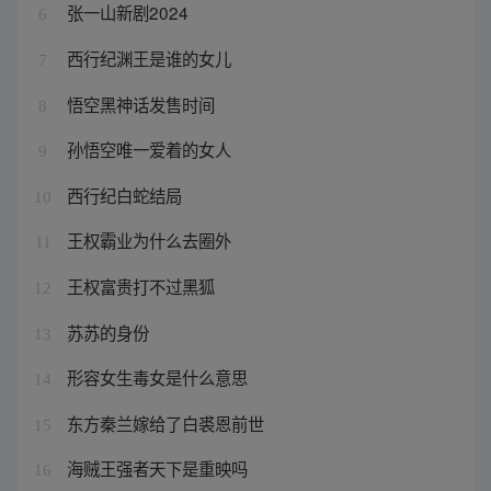
张一山新剧2024
6
西行纪渊王是谁的女儿
7
悟空黑神话发售时间
8
孙悟空唯一爱着的女人
9
西行纪白蛇结局
10
王权霸业为什么去圈外
11
王权富贵打不过黑狐
12
苏苏的身份
13
形容女生毒女是什么意思
14
东方秦兰嫁给了白裘恩前世
15
海贼王强者天下是重映吗
16