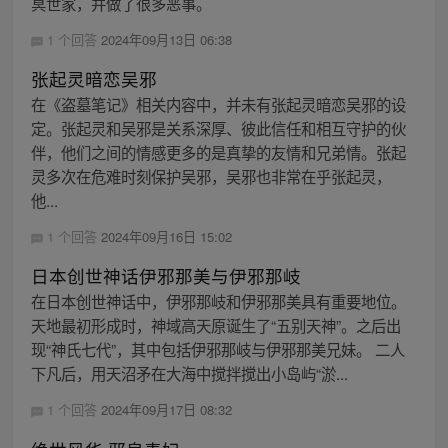
冥世家，并做了很多恶事。
1 个回答
2024年09月13日 06:38
张起灵暗恋吴邪
在《盗墓笔记》相关内容中，并未有张起灵暗恋吴邪的设
定。张起灵和吴邪是关系深厚、彼此信任和相互守护的伙
伴，他们之间的情感更多的是真挚的友情和兄弟情。张起
灵多次在危难时刻保护吴邪，吴邪也非常在乎张起灵，
他...
1 个回答
2024年09月16日 15:02
日本创世神话伊邪那美与伊邪那岐
在日本创世神话中，伊邪那岐和伊邪那美具有重要地位。
天地最初形成时，神域高天原诞生了“五别天神”。之后出
现“神氏七代”，其中包括伊邪那岐与伊邪那美兄妹。 二人
下凡后，用天沼矛在大海中搅拌搅出小岛屿“淤...
1 个回答
2024年09月17日 08:32