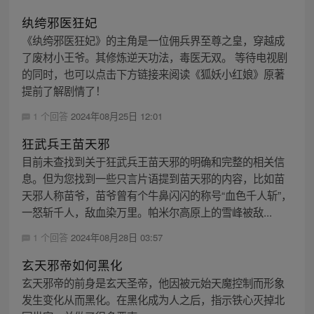
纨绔邪医狂妃
《纨绔邪医狂妃》的主角是一位佣兵界至尊之皇，穿越成
了废材小王爷。其修炼逆天功法，毒医无双。 等待电视剧
的同时，也可以点击下方链接来阅读《狐妖小红娘》原著
提前了解剧情了！
1 个回答
2024年08月25日 12:01
狂武兵王苗天邪
目前未查找到关于狂武兵王苗天邪的明确和完整的相关信
息。但为您找到一些只言片语提到苗天邪的内容，比如苗
天邪人称苗爷，苗爷曾有个牛鼻闪闪的称号“血色千人斩”，
一怒斩千人，敌血染万里。帕米尔高原上的雪峰被敌...
1 个回答
2024年08月28日 03:57
玄天邪帝如何黑化
玄天邪帝的前身是玄天圣帝，他因被元始天魔控制而形象
发生变化从而黑化。在黑化成为人之后，指示铁心灭掉北