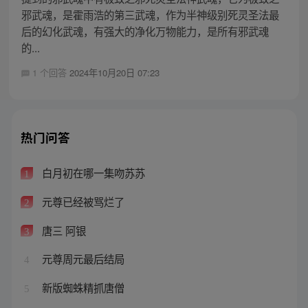
邪武魂，是霍雨浩的第三武魂，作为半神级别死灵圣法最
后的幻化武魂，有强大的净化万物能力，是所有邪武魂
的...
1 个回答
2024年10月20日 07:23
热门问答
白月初在哪一集吻苏苏
1
元尊已经被骂烂了
2
唐三 阿银
3
元尊周元最后结局
4
新版蜘蛛精抓唐僧
5