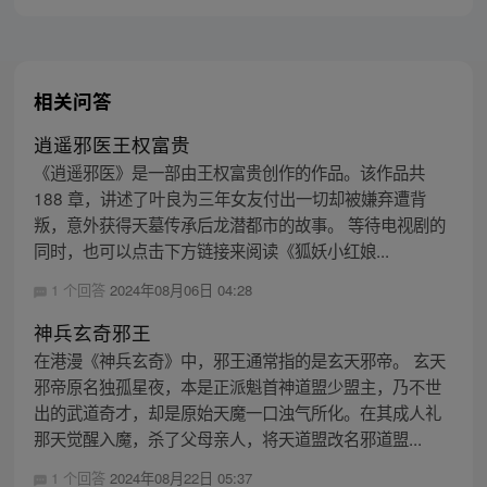
相关问答
逍遥邪医王权富贵
《逍遥邪医》是一部由王权富贵创作的作品。该作品共
188 章，讲述了叶良为三年女友付出一切却被嫌弃遭背
叛，意外获得天墓传承后龙潜都市的故事。 等待电视剧的
同时，也可以点击下方链接来阅读《狐妖小红娘...
1 个回答
2024年08月06日 04:28
神兵玄奇邪王
在港漫《神兵玄奇》中，邪王通常指的是玄天邪帝。 玄天
邪帝原名独孤星夜，本是正派魁首神道盟少盟主，乃不世
出的武道奇才，却是原始天魔一口浊气所化。在其成人礼
那天觉醒入魔，杀了父母亲人，将天道盟改名邪道盟...
1 个回答
2024年08月22日 05:37