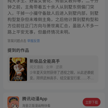
纯大学生、野蛮女警花、秀丽女教师等，二十分
钟之前，主角带着五十余人从别墅东侧偏门突
入，干掉一小撮守备敌人后进入别墅内部，别墅
构型复杂但未难倒主角，之后他计算别墅构型和
方位前往正门方向与萧世离汇合，虽敌人不多一
路上平安无事，但最终情况未明。
答案问题点击
举报反馈
提到的作品
新极品全能高手
阅文漫画 · 女神 · 逆袭
少年夏天突然获得了透视之眼，从此逆袭蜕
变，拜师武林高手、结交鉴宝行家……不断
变强的他，一步步成为了极品全能高手！
腾讯动漫App
立即下载
海量正版漫画畅快看