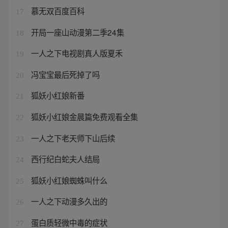
慕无双百度百科
17
开局一座山动漫第二季24集
18
一人之下电视剧真人版夏禾
19
冯宝宝最后死掉了吗
20
狐妖小红娘新番
21
狐妖小红娘金晨篇免费观看全集
22
一人之下老天师下山后续
23
西行纪白蛇夫人结局
24
狐妖小红娘蜘蛛叫什么
25
一人之下动漫多久出的
26
蛋白质轻微中毒的症状
27