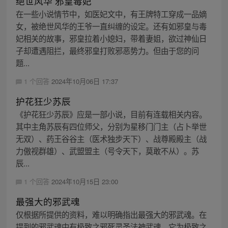
绝世风华 邪皇毒妃
在一些小说情节中，如医妃文中，有王牌特工穿成一品嫡
女，被绝世风华的王爷一直纠缠的设定。还有如邪皇与毒
妃相关的故事，邪皇拉着小媳妇，带着妻姐，欲过神仙日
子却遭遇阻拦，最终邪皇打败邪恶势力。但由于您的问
题...
1 个回答
2024年10月06日 17:37
护花狂少苏辰
《护花狂少苏辰》应是一部小说，目前有连载相关内容。
其中主角苏辰有四位师父，分别为星移门门主（占卜举世
无双）、药王谷谷主（医术独步天下）、战尊殿殿主（战
力傲视群雄）、武盟盟主（号令天下，莫敢不从）。苏
辰...
1 个回答
2024年10月15日 23:00
最强大的邪武魂
仅根据所提供的资料，难以明确指出最强大的邪武魂。在
提到的邪武魂中有极致之邪死灵圣法神武魂，它为极致之