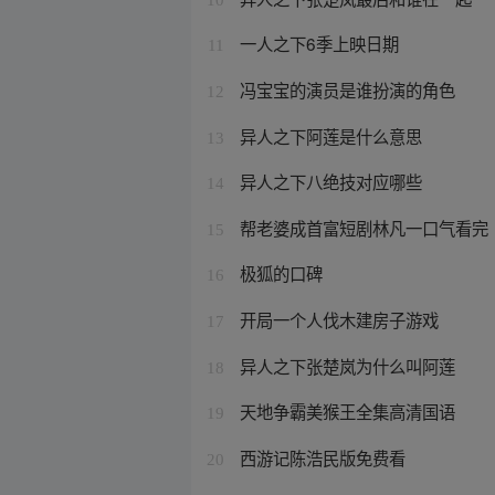
一人之下6季上映日期
11
冯宝宝的演员是谁扮演的角色
12
异人之下阿莲是什么意思
13
异人之下八绝技对应哪些
14
帮老婆成首富短剧林凡一口气看完
15
极狐的口碑
16
开局一个人伐木建房子游戏
17
异人之下张楚岚为什么叫阿莲
18
天地争霸美猴王全集高清国语
19
西游记陈浩民版免费看
20