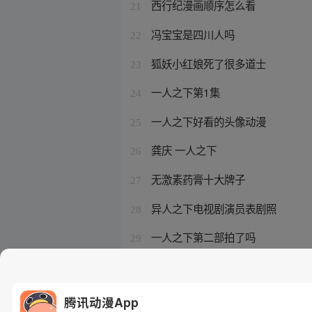
西行纪漫画顺序怎么看
21
冯宝宝是四川人吗
22
狐妖小红娘死了很多道士
23
一人之下第1集
24
一人之下好看的头像动漫
25
龚庆 一人之下
26
无激素药膏十大牌子
27
异人之下电视剧演员表剧照
28
一人之下第二部拍了吗
29
异人之下动漫免费观看全集
30
腾讯动漫App