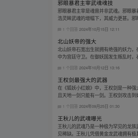
邪眼暴君主宰武魂魂技
邪眼暴君主宰是魂兽并非武魂。邪眼暴
浩灵眸武魂的增幅下，其威力更甚。邪眼
1 个回答
2024年10月15日 12:11
北山妖帝的强大
北山妖帝石宽出生就拥有绝强的妖力，
中为宫廷守卫。在御妖国发生叛乱时，石
1 个回答
2024年10月12日 13:16
王权剑最强大的武器
在《狐妖小红娘》中，王权剑是一种强
且天地一剑只能有一剑。王权剑攻击到妖
1 个回答
2024年09月25日 01:30
王秋儿的武魂曝光
王秋儿的武魂乃是一种极为罕见的龙族
见稀缺。王秋儿凭借黄金龙武魂拥有极其