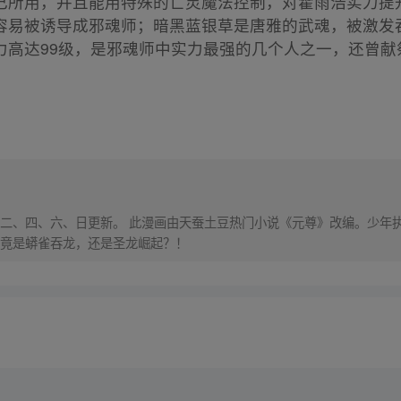
己所用，并且能用特殊的亡灵魔法控制，对霍雨浩实力提
容易被诱导成邪魂师；暗黑蓝银草是唐雅的武魂，被激发
力高达99级，是邪魂师中实力最强的几个人之一，还曾献
，每周二、四、六、日更新。 此漫画由天蚕土豆热门小说《元尊》改编。少
竟是蟒雀吞龙，还是圣龙崛起？！