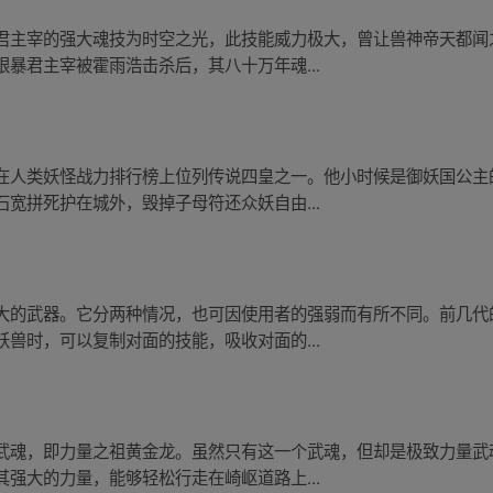
君主宰的强大魂技为时空之光，此技能威力极大，曾让兽神帝天都闻
暴君主宰被霍雨浩击杀后，其八十万年魂...
在人类妖怪战力排行榜上位列传说四皇之一。他小时候是御妖国公主
宽拼死护在城外，毁掉子母符还众妖自由...
大的武器。它分两种情况，也可因使用者的强弱而有所不同。前几代
兽时，可以复制对面的技能，吸收对面的...
武魂，即力量之祖黄金龙。虽然只有这一个武魂，但却是极致力量武
强大的力量，能够轻松行走在崎岖道路上...