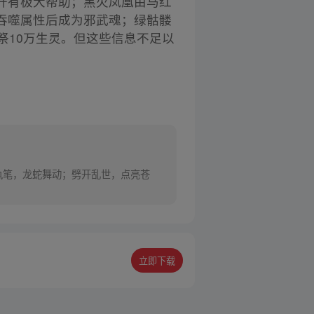
升有极大帮助；黑火凤凰由马红
吞噬属性后成为邪武魂；绿骷髅
祭10万生灵。但这些信息不足以
年执笔，龙蛇舞动；劈开乱世，点亮苍
立即下载