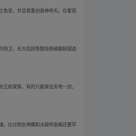
之色变，并且曾重创兽神帝天。在霍雨
的侍卫，长大后因骨骼惊奇被御妖国选
的王权家族，有的只能挥出天地一剑，
魂，比光明女神蝶和冰碧帝皇蝎还要罕