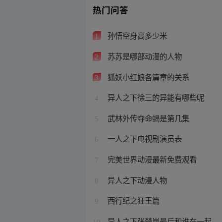
热门问答
孙悟空身高多少米
1
苏苏是哪部动漫的人物
2
狐妖小红娘各篇章的关系
3
异人之下徐三的异能有哪些呢
4
武林外传夺命蝎是第几集
5
一人之下电视剧演员表
6
完美世界动漫最新免费观看
7
异人之下动漫人物
8
西行纪之狂王篇
9
异人之下张楚岚最后和谁在一起
10