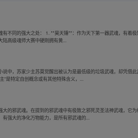
有不同的强大之处： 1. **昊天锤**：作为天下第一器武魂，有
陆高级魂师大赛中硬刚拥有黄...
小说中，苏家少主苏莫觉醒出被认为是最低级的垃圾武魂，却凭借此
”是特定自创概念或有其他特殊含义，...
强大的邪武魂。在提到的邪武魂中有极致之邪死灵圣法神武魂，它为
有强大的净化万物能力，是所有邪武魂的...