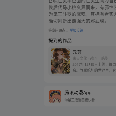
召唤亡灵半位面的亡灵生物为自
俊后代马小桃变异而来，有邪性
为鬼王斗罗的武魂，其拥有者实
确切判断出最强大的邪武魂。
答案问题点击
举报反馈
提到的作品
元尊
未天文化 · 战斗 · 逆袭
2017年12月5日上线
穹。气掌乾坤的世界里，究
腾讯动漫App
海量正版漫画畅快看