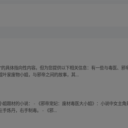
猛”的具体指向性内容。但为您提供以下相关信息：有一些与毒医、邪
叶家废物小姐，与邪帝之间的故事，其...
小姐题材的小说： - 《邪帝宠妃：废材毒医大小姐》：小说中女主
炼丹，右手制毒。 - 《邪...