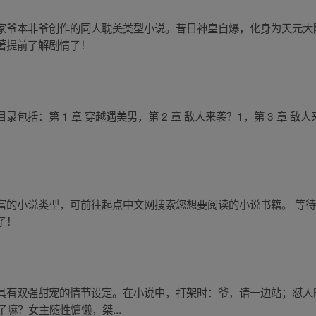
家爷本非爷创作的同人耽美类型小说。昔日神皇自爆，化身为天元大
著提前了解剧情了！
：第 1 章 穿越遇美男，第 2 章 敌人来袭？1，第 3 章 敌人来袭
富的小说类型，可前往起点中文网搜索您想要阅读的小说书籍。 等
了！
有双强甜宠的情节设定。在小说中，打架时：爷，请一边站；怼人时：爷
了嘛？女主随性慵懒，桀...