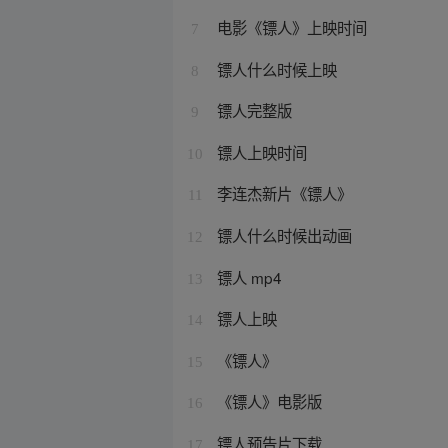
电影《镖人》上映时间
7
镖人什么时候上映
8
镖人完整版
9
镖人上映时间
10
李连杰新片《镖人》
11
镖人什么时候出动画
12
镖人 mp4
13
镖人上映
14
《镖人》
15
《镖人》电影版
16
镖人预告片下载
17