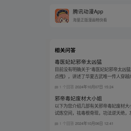
腾讯动漫App
海量正版漫画畅快看
相关问答
毒医妃妃邪帝太凶猛
目前没有明确关于“毒医妃妃邪帝太凶
点拽》，讲述了华夏古武唯一传人穿越成
1 个回答
2024年10月07日 15:24
邪帝毒妃废材大小姐
以下为您介绍几部有关邪帝毒妃废材大
试炼空间，祛毒根骨现，功法逆天绝，左手
1 个回答
2024年10月06日 12:41