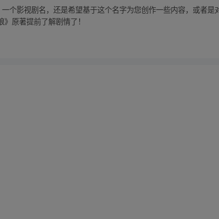
书、一个影视剧名，还是希望基于这个名字为您创作一些内容，或者是
娘》原著提前了解剧情了！