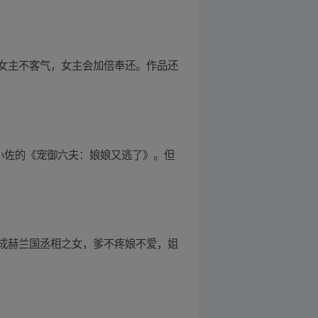
女主不客气，女主会加倍奉还。作品还
小佐的《宠御六夫：娘娘又逃了》。但
成赫兰国丞相之女，爹不疼娘不爱，姐