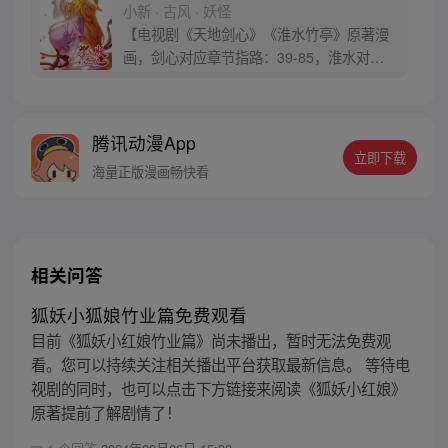
小新 · 古风 · 妖怪
【电视剧《天地剑心》《淮水竹亭》原著漫
画，剑心对应章节指路：39-85，淮水对应
章节指路272-301】 迷糊萝莉小狐妖，正太
道士没节操。自古人妖生死恋，千载孽缘一
线牵。（每周周四更新。）
腾讯动漫App
立即下载
海量正版漫画畅快看
相关问答
狐妖小狐娘竹业篇免费观看
目前《狐妖小红娘竹业篇》尚未播出，暂时无法免费观
看。您可以持续关注相关播出平台获取最新信息。 等待电
视剧的同时，也可以点击下方链接来阅读《狐妖小红娘》
原著提前了解剧情了！