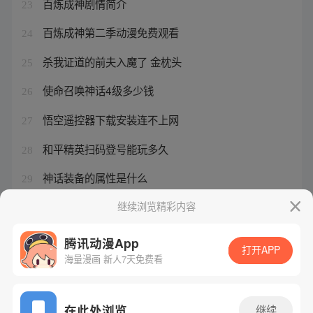
百炼成神剧情简介
23
百炼成神第二季动漫免费观看
24
杀我证道的前夫入魔了 金枕头
25
使命召唤神话4级多少钱
26
悟空遥控器下载安装连不上网
27
和平精英扫码登号能玩多久
28
神话装备的属性是什么
29
元尊漫画免费扑飞漫画
继续浏览精彩内容
30
腾讯动漫App
打开APP
海量漫画 新人7天免费看
腾讯漫画
起点读书
QQ阅读
网站备案/许可证号：粤B2-20090059-5
在此处浏览
继续