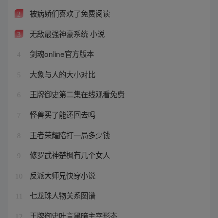
被病娇们喜欢了免费阅读
2
无敌最强神豪系统 小说
3
剑魂online官方版本
4
大象与人的大小对比
5
王牌御史第二集在线观看免费
6
怪兽买了能还回去吗
7
王者荣耀陪打一局多少钱
8
修罗武神楚枫有几个女人
9
反派大师兄快穿小说
10
七龙珠人物关系图谱
11
王牌御史叶言黑暗主宰形态
12