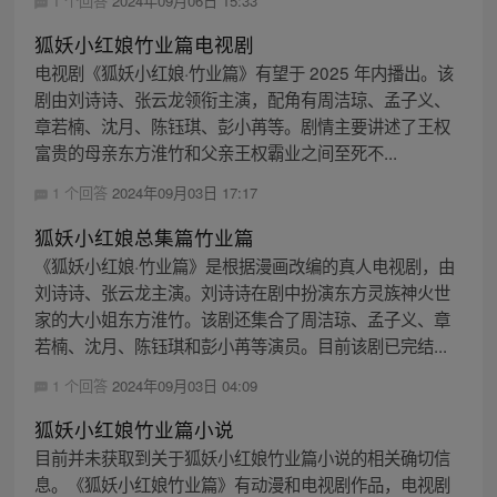
1 个回答
2024年09月06日 15:33
狐妖小红娘竹业篇电视剧
电视剧《狐妖小红娘·竹业篇》有望于 2025 年内播出。该
剧由刘诗诗、张云龙领衔主演，配角有周洁琼、孟子义、
章若楠、沈月、陈钰琪、彭小苒等。剧情主要讲述了王权
富贵的母亲东方淮竹和父亲王权霸业之间至死不...
1 个回答
2024年09月03日 17:17
狐妖小红娘总集篇竹业篇
《狐妖小红娘·竹业篇》是根据漫画改编的真人电视剧，由
刘诗诗、张云龙主演。刘诗诗在剧中扮演东方灵族神火世
家的大小姐东方淮竹。该剧还集合了周洁琼、孟子义、章
若楠、沈月、陈钰琪和彭小苒等演员。目前该剧已完结...
1 个回答
2024年09月03日 04:09
狐妖小红娘竹业篇小说
目前并未获取到关于狐妖小红娘竹业篇小说的相关确切信
息。《狐妖小红娘竹业篇》有动漫和电视剧作品，电视剧