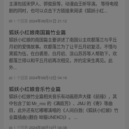
主演包括宋伊人、郭俊辰等，动漫由王昕导演。 等待电视
剧的同时，也可以点击下方链接来阅读《狐妖小红...
1 个回答
2024年08月31日 21:12
狐妖小红娘南国篇竹业篇
狐妖小红娘的南国篇主要讲述了南国公主欢都落兰与平丘
月初的爱情故事。欢都落兰为了让平丘月初复活，不惜与
黑狐为伍，在白裘恩、白月初、涂山苏苏等人帮助下，欢
都落兰得以和平丘月初再次相见，并约定来生再见。此
外...
1 个回答
2024年08月12日 04:16
狐妖小红娘音乐竹业篇
狐妖小红娘竹业篇相关音乐有动画原声大碟《前缘》，其
中包含了如 Mr_mo 的《满庭芳》、JMJ 的《寄》等曲
目，此外还有忆嘟嘟演唱的《人间白首(《狐妖小红娘》竹
业篇插曲)(翻自 呦猫UNEKO)》。 ...
1 个回答
2024年08月10日 04:08