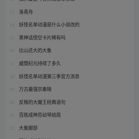
洛青舟
13
妖怪名单动漫是什么小说改的
14
黑神话悟空卡片稀有吗
15
比山还大的大象
16
威慑纪元持续了多久
17
妖怪名单动漫第三季官方消息
18
万古最强宗秦陵
19
反叛的大魔王经典语句
20
百炼成神苏幼琴结局
21
大象脚部
22