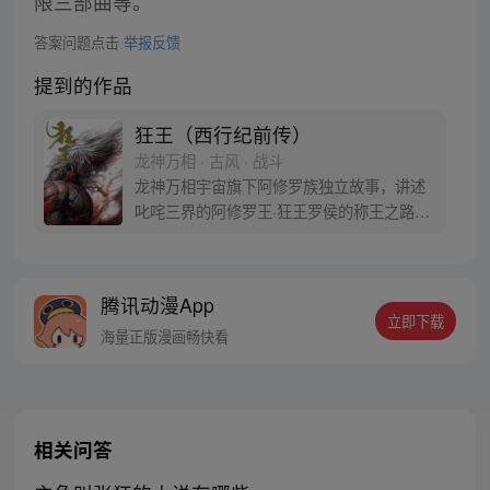
限三部曲等。
答案问题点击
举报反馈
提到的作品
狂王（西行纪前传）
龙神万相 · 古风 · 战斗
龙神万相宇宙旗下阿修罗族独立故事，讲述
叱咤三界的阿修罗王·狂王罗侯的称王之路。
天生脆弱的阿修罗少年有鱼惨遭神秘阿修罗
突然灭族，自己也被强行带走进行地狱式的
磨炼。经历无数次死亡与重生，蜕变的少年
腾讯动漫App
有鱼最终背负挚友的信念成为阿修罗王—狂
立即下载
王，更名罗侯。天界与阿修罗的百年大战随
海量正版漫画畅快看
之爆发，少年新王能否担起重任
相关问答