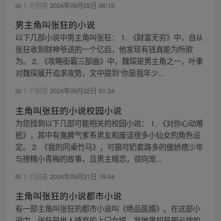
1 个回答
2024年09月22日 06:15
男主角叫张狂的小说
以下几部小说中男主角叫张狂： 1. 《财富无穷》中，自从
张狂收到财神爷送的一个亿后，他发现有钱真能为所欲
为。 2. 《攻略街霸三部曲》中，魏琛是男主角之一，叶峯
对魏琛展开追求攻势，文中提到“你是我年少...
1 个回答
2024年09月22日 01:34
主角叫张狂的小说校园小说
为您找到以下几部可能相关的校园小说： 1. 《对你心动难
抵》，其中有臭脾气爹系男友和废话很多小仙女的角色设
定。 2. 《我的同桌竹马》，可狼可奶套路多的傲娇痞少年
与撩精小青梅的故事，且男主暗恋，双向宠...
1 个回答
2024年09月21日 19:44
主角叫张狂的小说都市小说
有一部主角叫张狂的都市小说叫《绝品医婿》。在这部小
说中，张狂是世人唾弃的上门女婿，背地里却是那云端的