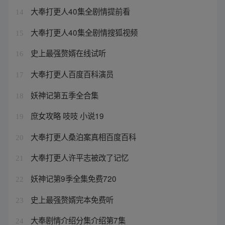
大奉打更人40集全剧情提前看
14
大奉打更人40集全剧情搜狐视频
15
史上最强赘婿在线试听
16
大奉打更人百度百科演员
17
妖神记第五季全合集
18
庶女攻略 吱吱 小说19
19
大奉打更人桑泊案真相百度百科
20
大奉打更人许平志被改了记忆
21
妖神记第9季全集免费720
22
史上最强赘婿完本免费听
23
大奉剧情介绍分集介绍第7集
24