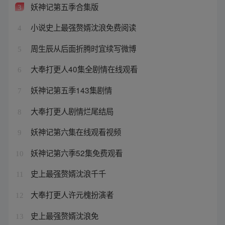
妖神记第五季合集版
3
小说史上最强赘婿沈浪免费阅读
4
周生辰从后面折腾时宜续写微博
5
大奉打更人40集全剧情在线观看
6
妖神记第五季143集剧情
7
大奉打更人剧情烂尾结局
8
妖神记第六集在线观看视频
9
妖神记第六季52集免费观看
10
史上最强赘婿沈浪千千
11
大奉打更人许元槐扮演者
12
史上最强赘婿沈浪免
13