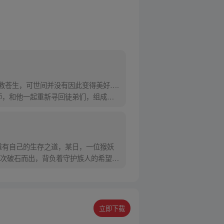
救苍生，可世间并没有因此变得美好….
师，和他一起重新寻回徒弟们，组成全
道有自己的生存之道，某日，一位猴妖
次破石而出，背负着守护族人的希望和
立即下载