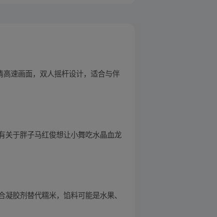
高清高速画面，双人摇杆设计，适合与伴
有关于胖子马红俊想让小舞吃水晶血龙
合凝胶剂替代糯米，馅料可能是水果、