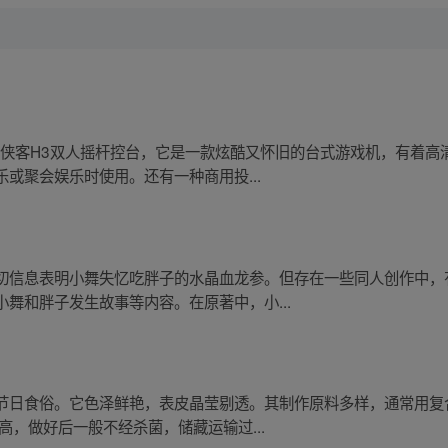
4侠客H3双人摇杆控台，它是一款炫酷又怀旧的台式游戏机，有着
或聚会娱乐时使用。还有一种商用投...
切信息表明小舞失忆吃胖子的水晶血龙参。但存在一些同人创作中，
舞和胖子发生故事等内容。在原著中，小...
节日食俗。它色泽鲜艳，表皮晶莹剔透。其制作原料多样，通常用复
高，做好后一般不经杀菌，储藏运输过...