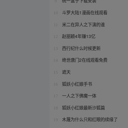
统一盒子下载安装
9
斗罗大陆1漫画在线观看
10
米二在异人之下演的谁
11
赵丽颖4年赚13亿
12
西行纪什么时候更新
13
绝世唐门2在线观看免费
14
遮天
15
狐妖小红娘手书
16
一人之下佛魔一体
17
狐妖小红娘最新沙狐篇
18
木蔑为什么只和红眼的续缘了
19