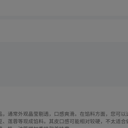
品，通常外观晶莹剔透，口感爽滑。在馅料方面，您可以
豆、莲蓉等现成馅料。其皮口感可能相对较硬，不太适合