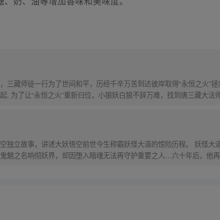
糖、奶、油等增加香味和美味度。
，三藏师徒一行为了世间和平，历经千辛万苦到达彼岸取得“永恒之火”拯
起, 为了让“永恒之火”重新归位，小狼妖白狼不辞万难，找到唐三藏大法
西行之旅……
）
空独立故事，讲述大妖悟空前世今生称霸妖怪大道的惊险历程。 妖怪大
鬼魈之名响彻妖界，却因堕入暗魂无法再守护重要之人…六十年后，他再
，成为猴群之王，但故事仍在继续…