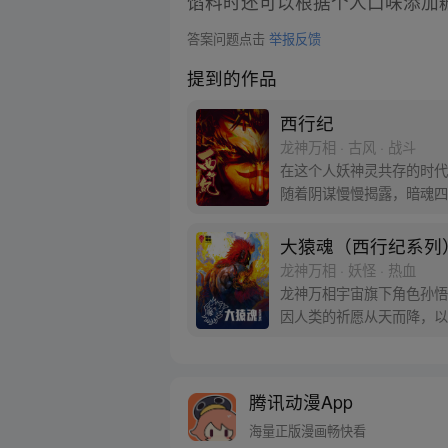
馅料时还可以根据个人口味添加
答案问题点击
举报反馈
提到的作品
西行纪
龙神万相 · 古风 · 战斗
在这个人妖神灵共存的时代
随着阴谋慢慢揭露，暗魂四
新“西行小队”，再度踏上
大猿魂（西行纪系列
龙神万相 · 妖怪 · 热血
龙神万相宇宙旗下角色孙悟
因人类的祈愿从天而降，以
信念打败了妖怪大道的霸主
腾讯动漫App
海量正版漫画畅快看