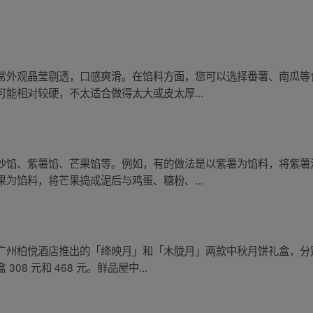
常外观晶莹剔透，口感爽滑。在馅料方面，您可以选择番薯、南瓜等
能相对较硬，不太适合做得太大或皮太厚...
沙馅、紫薯馅、芒果馅等。例如，有的做法是以紫薯为馅料，将紫薯
为馅料，将芒果捣成泥后与鸡蛋、糖粉、...
广州柏悦酒店推出的「绛映月」和「木胧月」两款中秋月饼礼盒，分
8 元和 468 元。鲜品屋中...