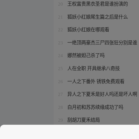
王权富贵黑衣圣君是谁扮演的
20
狐妖小红娘尾生篇之后是什么
21
狐妖小红娘在哪观看
22
一绝顶两豪杰三尸四张狂分别是谁
23
娜然被妲己杀了吗
24
人在全职 开具继承八奇技
25
一人之下番外 锈铁免费观看
26
异人之下夏禾是好人吗还是坏人啊
27
白月初和苏苏续缘成功了吗
28
刮胡刀夏禾结局
29
一人之下第六季在线观看完整版
30