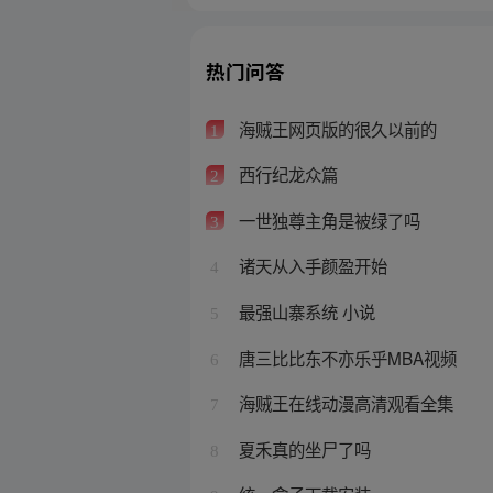
热门问答
海贼王网页版的很久以前的
1
西行纪龙众篇
2
一世独尊主角是被绿了吗
3
诸天从入手颜盈开始
4
最强山寨系统 小说
5
唐三比比东不亦乐乎MBA视频
6
海贼王在线动漫高清观看全集
7
夏禾真的坐尸了吗
8